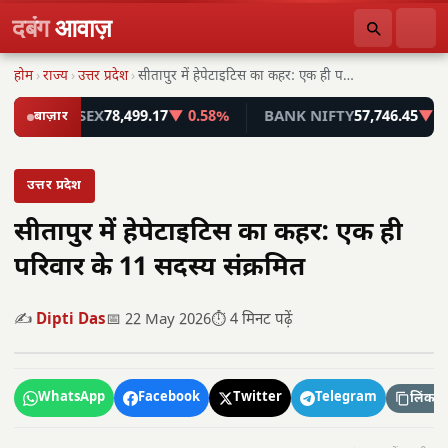
दबंग
आवाज़
होम
›
राज्य
›
उत्तर प्रदेश
›
सीतापुर में हेपेटाइटिस का कहर: एक ही परिवार…
SENSEX
बाज़ार
78,499.17
▼ 0.58%
BANK NIFTY
57,746.45
▼ 0.55%
उत्तर प्रदेश
सीतापुर में हेपेटाइटिस का कहर: एक ही
परिवार के 11 सदस्य संक्रमित
✍️
Dipti Das
📅 22 May 2026
⏱️ 4 मिनट पढ़ें
WhatsApp
Facebook
Twitter
Telegram
लिंक कॉ