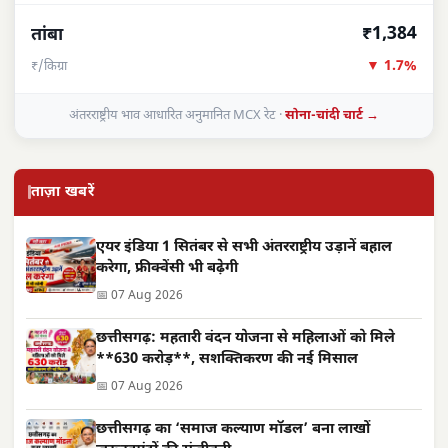
₹1,384
तांबा
▼ 1.7%
₹/किग्रा
अंतरराष्ट्रीय भाव आधारित अनुमानित MCX रेट ·
सोना-चांदी चार्ट →
ताज़ा खबरें
एयर इंडिया 1 सितंबर से सभी अंतरराष्ट्रीय उड़ानें बहाल
करेगा, फ्रीक्वेंसी भी बढ़ेगी
📅 07 Aug 2026
छत्तीसगढ़: महतारी वंदन योजना से महिलाओं को मिले
**630 करोड़**, सशक्तिकरण की नई मिसाल
📅 07 Aug 2026
छत्तीसगढ़ का ‘समाज कल्याण मॉडल’ बना लाखों