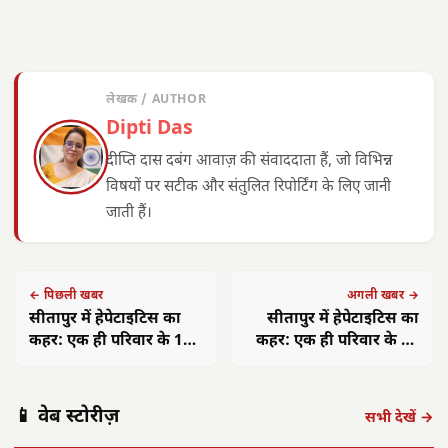
लेखक / AUTHOR
Dipti Das
दीप्ति दास दबंग आवाज़ की संवाददाता हैं, जो विभिन्न
विषयों पर सटीक और संतुलित रिपोर्टिंग के लिए जानी
जाती हैं।
← पिछली खबर
अगली खबर →
सीतापुर में हेपेटाइटिस का
सीतापुर में हेपेटाइटिस का
कहर: एक ही परिवार के 11
कहर: एक ही परिवार के 11
सदस्य संक्रमित
सदस्य संक्रमित
छत्तीसगढ़: महतारी
छत्तीसगढ़ का
एयर इंडिया 1
वंदन योजना से
'समाज कल्याण
छत्त
📱 वेब स्टोरीज़
सितंबर से सभी
महिलाओं को मिले
मॉडल' बना लाखों
में 
सभी देखें →
अंतरराष्ट्रीय उड़ानें
**630 करोड़**,
जरूरतमंदों की
का न