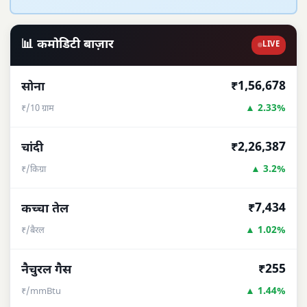
📊 कमोडिटी बाज़ार
LIVE
₹1,56,678
सोना
▲ 2.33%
₹/10 ग्राम
₹2,26,387
चांदी
▲ 3.2%
₹/किग्रा
₹7,434
कच्चा तेल
▲ 1.02%
₹/बैरल
₹255
नैचुरल गैस
▲ 1.44%
₹/mmBtu