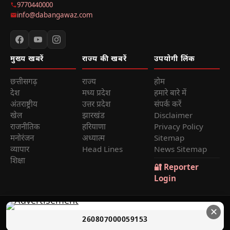
9770440000
info@dabangawaz.com
मुख्य खबरें
राज्य की खबरें
उपयोगी लिंक
छत्तीसगढ़
राज्य
होम
देश
मध्य प्रदेश
हमारे बारे में
अंतराष्ट्रीय
उत्तर प्रदेश
संपर्क करें
खेल
झारखंड
Disclaimer
राजनीतिक
हरियाणा
Privacy Policy
मनोरंजन
अध्यात्म
Sitemap
व्यापार
Head Lines
News Sitemap
शिक्षा
🔐 Reporter
Login
© 2026
Dabang Awaz
— सर्वाधिकार सुरक्षित | Sole Proprietor:
✕
260807000059153
Rana Sikander Singh | Reg. No. 4622012201006321, Raipur