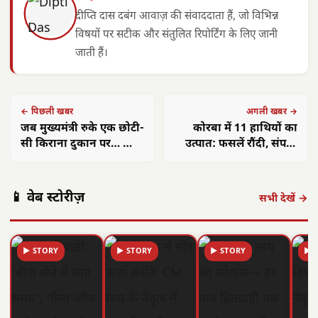
दीप्ति दास दबंग आवाज़ की संवाददाता हैं, जो विभिन्न
विषयों पर सटीक और संतुलित रिपोर्टिंग के लिए जानी
जाती हैं।
← पिछली खबर
अगली खबर →
जब मुख्यमंत्री रुके एक छोटी-
कोरबा में 11 हाथियों का
सी किराना दुकान पर… और
उत्पात: फसलें रौंदी, संपत्ति
सामने आई बदलाव की बड़ी
ध्वस्त, ग्रामीण दहशत में
कहानी
📱 वेब स्टोरीज़
सभी देखें →
▶ STORY
▶ STORY
▶ STORY
▶ 