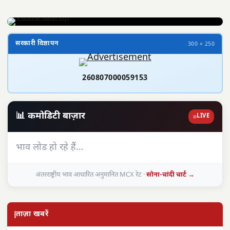
सरकारी विज्ञापन
300 × 250
260807000059153
📊 कमोडिटी बाज़ार
LIVE
भाव लोड हो रहे हैं…
अंतरराष्ट्रीय भाव आधारित अनुमानित MCX रेट ·
सोना-चांदी चार्ट →
ताज़ा खबरें