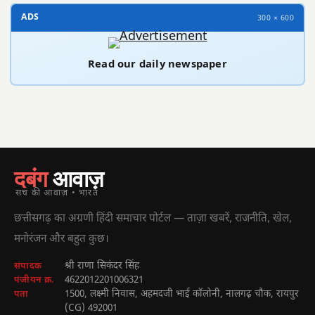
ADS
300 × 600
Read our daily newspaper
दबंग
आवाज़
सच की आवाज़ • भारत
छत्तीसगढ़ का अग्रणी हिंदी समाचार पोर्टल — ताज़ा खबरें, राजनीति, खेल,
मनोरंजन और बहुत कुछ।
श्री राणा सिकंदर सिंह
संपादक
4622012201006321
पंजीयन क्र.
1500, लक्ष्मी निवास, अहमदजी भाई कॉलोनी, नालगढ़ चौक, रायपुर
पता
(CG) 492001