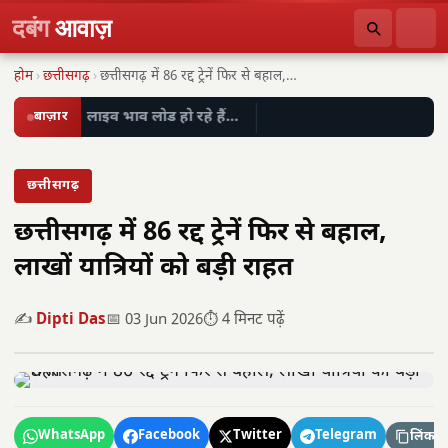
दबंग
आवाज़
होम
›
छत्तीसगढ़
›
छत्तीसगढ़ में 86 रद्द ट्रेनें फिर से बहाल,…
बाज़ार
लाइव भाव लोड हो रहे हैं…
छत्तीसगढ़
छत्तीसगढ़ में 86 रद्द ट्रेनें फिर से बहाल,
लाखों यात्रियों को बड़ी राहत
✍️
Dipti Das
📅 03 Jun 2026
⏱️ 4 मिनट पढ़ें
WhatsApp
Facebook
Twitter
Telegram
लिंक कॉ