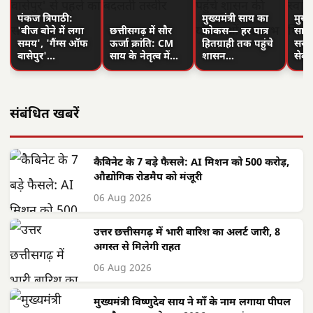
पंकज त्रिपाठी:
मुख्यमंत्री साय का
मुख्य
'बीज बोने में लगा
छत्तीसगढ़ में सौर
फोकस— हर पात्र
साय क
समय', 'गैंग्स ऑफ
ऊर्जा क्रांति: CM
हितग्राही तक पहुंचे
सरगु
वासेपुर'…
साय के नेतृत्व में…
शासन…
सेव
संबंधित खबरें
कैबिनेट के 7 बड़े फैसले: AI मिशन को 500 करोड़,
औद्योगिक रोडमैप को मंजूरी
06 Aug 2026
उत्तर छत्तीसगढ़ में भारी बारिश का अलर्ट जारी, 8
अगस्त से मिलेगी राहत
06 Aug 2026
मुख्यमंत्री विष्णुदेव साय ने माँ के नाम लगाया पीपल