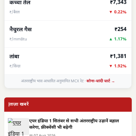
₹7,343
कच्चा तेल
▼ 0.22%
₹/बैरल
₹254
नैचुरल गैस
▲ 1.17%
₹/mmBtu
₹1,381
तांबा
▼ 1.92%
₹/किग्रा
अंतरराष्ट्रीय भाव आधारित अनुमानित MCX रेट ·
सोना-चांदी चार्ट →
ताज़ा खबरें
एयर इंडिया 1 सितंबर से सभी अंतरराष्ट्रीय उड़ानें बहाल
करेगा, फ्रीक्वेंसी भी बढ़ेगी
📅 07 Aug 2026