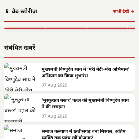
छत्तीसगढ़: महतारी
छत्तीसगढ़ का
एयर इंडिया 1
वंदन योजना से
'समाज कल्याण
छत्त
📱 वेब स्टोरीज़
सितंबर से सभी
महिलाओं को मिले
मॉडल' बना लाखों
में 
सभी देखें →
अंतरराष्ट्रीय उड़ानें
**630 करोड़**,
जरूरतमंदों की
का न
बहाल करेगा,…
…
संजीवनी
बनी
▶ STORY
▶ STORY
▶ STORY
▶ 
संबंधित खबरें
मुख्यमंत्री विष्णुदेव साय ने ‘मेरी बेटी–मेरा अभिमान’
अभियान का किया शुभारंभ
07 Aug 2026
‘मुस्कुराता बस्तर’ पहल की मुख्यमंत्री विष्णुदेव साय
ने की सराहना
07 Aug 2026
समाज कल्याण में छत्तीसगढ़ बना मिसाल, अंतिम
व्यक्ति तक पहुंच रहीं योजनाएं