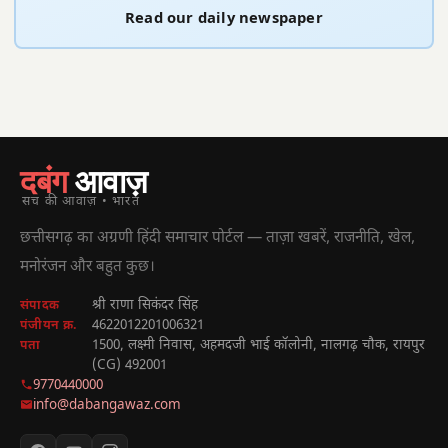
Read our daily newspaper
दबंग
आवाज़
सच की आवाज़ • भारत
छत्तीसगढ़ का अग्रणी हिंदी समाचार पोर्टल — ताज़ा खबरें, राजनीति, खेल,
मनोरंजन और बहुत कुछ।
श्री राणा सिकंदर सिंह
संपादक
4622012201006321
पंजीयन क्र.
1500, लक्ष्मी निवास, अहमदजी भाई कॉलोनी, नालगढ़ चौक, रायपुर
पता
(CG) 492001
9770440000
info@dabangawaz.com