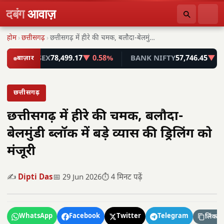
दबंग
आवाज़
होम
›
छत्तीसगढ़
›
छत्तीसगढ़ में हीरे की चमक, बलौदा-बेलमुंडी ब्लॉक में…
SENSEX
बाज़ार
78,499.17
▼ 0.58%
BANK NIFTY
57,746.45
▼ 0.55%
छत्तीसगढ़
छत्तीसगढ़ में हीरे की चमक, बलौदा-
बेलमुंडी ब्लॉक में बड़े व्यास की ड्रिलिंग को
मंजूरी
✍️
Dipti Das
📅 29 Jun 2026
⏱️ 4 मिनट पढ़ें
WhatsApp
Facebook
Twitter
Telegram
लिंक कॉ