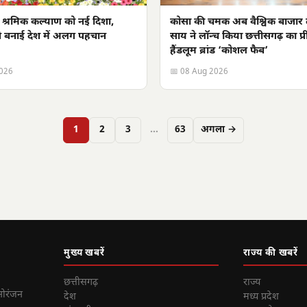
ं श्रमिक कल्याण को नई दिशा,
कोसा की चमक अब वैश्विक बाजा
ने बनाई देश में अलग पहचान
साय ने लॉन्च किया छत्तीसगढ़ का प्
हैंडलूम ब्रांड ‘कोशल फैब’
2026
📅 08 Aug 2026
1
2
3
…
63
अगला →
मुख्य खबरें
राज्य की खबरें
छत्तीसगढ़
राज्य
नोरंजन
देश
मध्य प्रदेश