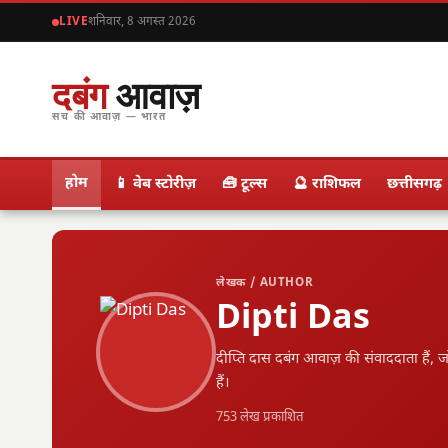
LIVE
शनिवार, 8 अगस्त 2026
दबंग
आवाज़
सच की आवाज़ — भारत
होम
📱 वेब स्टोरीज़
🧰 टूल्स
🔮 राशिफल
छत्तीसगढ़
लेखक / AUTHOR
Dipti Das
दीप्ति दास दबंग आवाज़ की संवाददाता हैं, ज
हैं।
753 लेख प्रकाशित