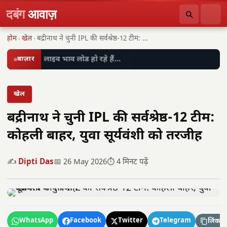
दबंग
आवाज़
होम
›
खेल
›
बद्रीनाथ ने चुनी IPL की सर्वश्रेष्ठ-12 टीम: कोहली…
बाज़ार
लाइव भाव लोड हो रहे हैं…
खेल
बद्रीनाथ ने चुनी IPL की सर्वश्रेष्ठ-12 टीम:
कोहली बाहर, युवा सूर्यवंशी को तरजीह
✍️
Dipti Das
📅 26 May 2026
⏱️ 4 मिनट पढ़ें
WhatsApp
Facebook
Twitter
Telegram
लिंक कॉ