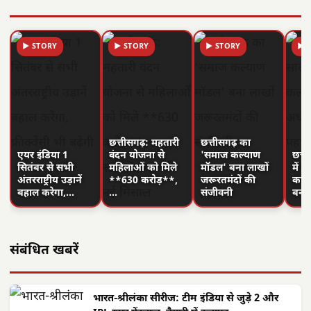
▶ STORY
▶ STORY
▶ STORY
▶ 
छत्तीसगढ़: महतारी
छत्तीसगढ़ का
एयर इंडिया 1
वंदन योजना से
'समाज कल्याण
छत्त
सितंबर से सभी
महिलाओं को मिले
मॉडल' बना लाखों
में 
अंतरराष्ट्रीय उड़ानें
**630 करोड़**,
जरूरतमंदों की
का न
बहाल करेगा,…
…
संजीवनी
बनी
संबंधित खबरें
भारत-श्रीलंका सीरीज: टीम इंडिया से जुड़े 2 और