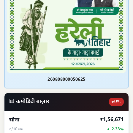
260808000050625
📊 कमोडिटी बाज़ार
LIVE
₹1,56,671
सोना
▲ 2.33%
₹/10 ग्राम