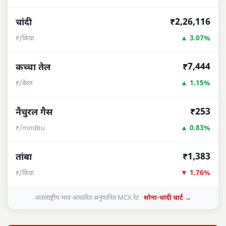
₹2,26,116
चांदी
▲ 3.07%
₹/किग्रा
₹7,444
कच्चा तेल
▲ 1.15%
₹/बैरल
₹253
नैचुरल गैस
▲ 0.83%
₹/mmBtu
₹1,383
तांबा
▼ 1.76%
₹/किग्रा
अंतरराष्ट्रीय भाव आधारित अनुमानित MCX रेट ·
सोना-चांदी चार्ट →