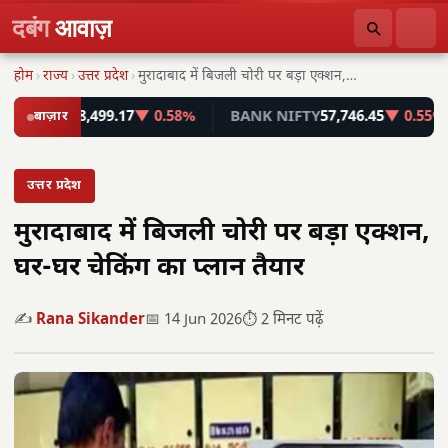
दबंग
आवाज़
होम
›
राज्य
›
उत्तर प्रदेश
›
मुरादाबाद में बिजली चोरी पर बड़ा एक्शन, घर-घर…
NSEX
78,499.17
बाज़ार
▼ 0.58%
BANK NIFTY
57,746.45
▼ 0.55%
उत्तर प्रदेश
मुरादाबाद में बिजली चोरी पर बड़ा एक्शन,
घर-घर चेकिंग का प्लान तैयार
✍️
Rana Sikander
📅 14 Jun 2026
⏱️ 2 मिनट पढ़ें