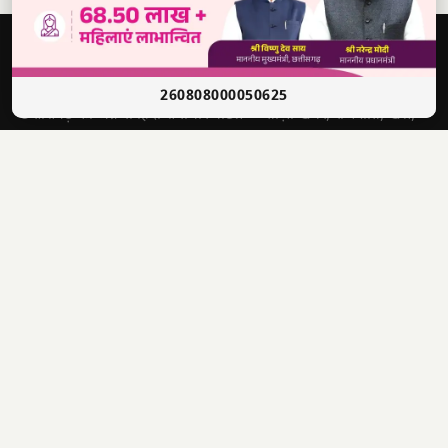
दबंग
आवाज़
सच की आवाज़ • भारत
260808000050625
छत्तीसगढ़ का अग्रणी हिंदी समाचार पोर्टल — ताज़ा खबरें, राजनीति, खेल,
मनोरंजन और बहुत कुछ।
श्री राणा सिकंदर सिंह
संपादक
4622012201006321
पंजीयन क्र.
📣 WhatsApp चैनल से जुड़ें — ताज़ा खबरें पाएं
✕
1500, लक्ष्मी निवास, अहमदजी भाई कॉलोनी, नालगढ़ चौक, रायपुर
पता
(CG) 492001
9770440000
info@dabangawaz.com
मुख्य खबरें
राज्य की खबरें
उपयोगी लिंक
छत्तीसगढ़
राज्य
होम
देश
मध्य प्रदेश
हमारे बारे में