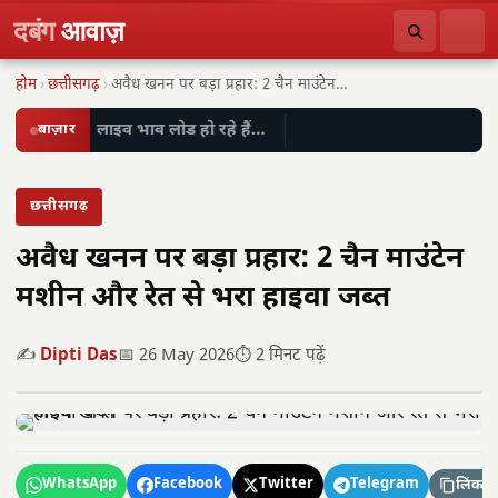
दबंग
आवाज़
होम
›
छत्तीसगढ़
›
अवैध खनन पर बड़ा प्रहार: 2 चैन माउंटेन…
बाज़ार
लाइव भाव लोड हो रहे हैं…
छत्तीसगढ़
अवैध खनन पर बड़ा प्रहार: 2 चैन माउंटेन
मशीन और रेत से भरा हाइवा जब्त
✍️
Dipti Das
📅 26 May 2026
⏱️ 2 मिनट पढ़ें
WhatsApp
Facebook
Twitter
Telegram
लिंक कॉ