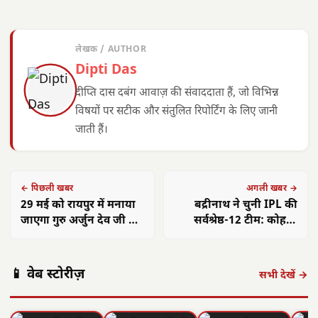
लेखक / AUTHOR
Dipti Das
दीप्ति दास दबंग आवाज़ की संवाददाता हैं, जो विभिन्न
विषयों पर सटीक और संतुलित रिपोर्टिंग के लिए जानी
जाती हैं।
← पिछली खबर
अगली खबर →
29 मई को रायपुर में मनाया
बद्रीनाथ ने चुनी IPL की
जाएगा गुरु अर्जुन देव जी का
सर्वश्रेष्ठ-12 टीम: कोहली
शहीदी दिवस, शास्त्री चौक में
बाहर, युवा सूर्यवंशी को
विशाल छबील सेवा का
तरजीह
आयोजन
📱 वेब स्टोरीज़
सभी देखें →