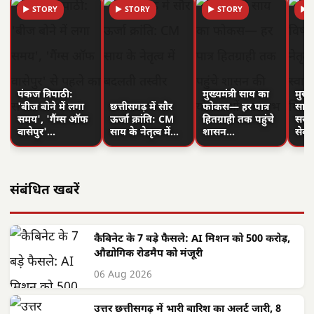
▶ STORY
▶ STORY
▶ STORY
▶ 
पंकज त्रिपाठी:
मुख्यमंत्री साय का
मुख्य
'बीज बोने में लगा
छत्तीसगढ़ में सौर
फोकस— हर पात्र
साय क
समय', 'गैंग्स ऑफ
ऊर्जा क्रांति: CM
हितग्राही तक पहुंचे
सरगु
वासेपुर'…
साय के नेतृत्व में…
शासन…
सेव
संबंधित खबरें
कैबिनेट के 7 बड़े फैसले: AI मिशन को 500 करोड़,
औद्योगिक रोडमैप को मंजूरी
06 Aug 2026
उत्तर छत्तीसगढ़ में भारी बारिश का अलर्ट जारी, 8