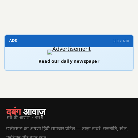
300 × 100
ADS
300 × 600
Read our daily newspaper
दबंग
आवाज़
सच की आवाज़ • भारत
छत्तीसगढ़ का अग्रणी हिंदी समाचार पोर्टल — ताज़ा खबरें, राजनीति, खेल,