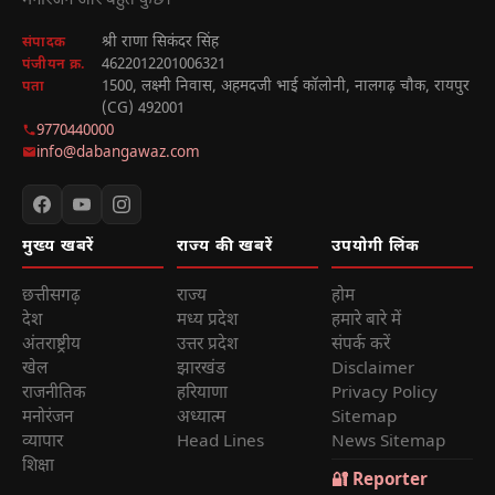
मनोरंजन और बहुत कुछ।
श्री राणा सिकंदर सिंह
संपादक
4622012201006321
पंजीयन क्र.
1500, लक्ष्मी निवास, अहमदजी भाई कॉलोनी, नालगढ़ चौक, रायपुर
पता
(CG) 492001
9770440000
info@dabangawaz.com
मुख्य खबरें
राज्य की खबरें
उपयोगी लिंक
छत्तीसगढ़
राज्य
होम
देश
मध्य प्रदेश
हमारे बारे में
अंतराष्ट्रीय
उत्तर प्रदेश
संपर्क करें
खेल
झारखंड
Disclaimer
राजनीतिक
हरियाणा
Privacy Policy
मनोरंजन
अध्यात्म
Sitemap
व्यापार
Head Lines
News Sitemap
शिक्षा
🔐 Reporter