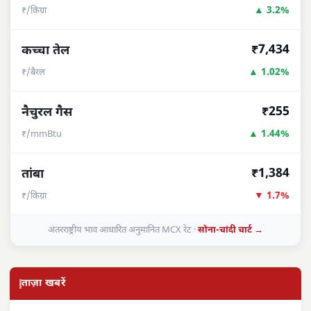
▲ 3.2%
₹/किग्रा
₹7,434
कच्चा तेल
▲ 1.02%
₹/बैरल
₹255
नैचुरल गैस
▲ 1.44%
₹/mmBtu
₹1,384
तांबा
▼ 1.7%
₹/किग्रा
अंतरराष्ट्रीय भाव आधारित अनुमानित MCX रेट ·
सोना-चांदी चार्ट →
ताज़ा खबरें