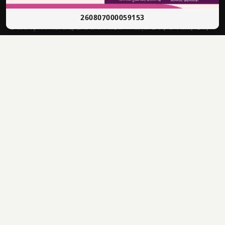
सच की आवाज़ • भारत
260807000059153
छत्तीसगढ़ का अग्रणी हिंदी समाचार पोर्टल — ताज़ा खबरें, राजनीति, खेल,
मनोरंजन और बहुत कुछ।
श्री राणा सिकंदर सिंह
संपादक
4622012201006321
पंजीयन क्र.
📣 WhatsApp चैनल से जुड़ें — ताज़ा खबरें पाएं
✕
1500, लक्ष्मी निवास, अहमदजी भाई कॉलोनी, नालगढ़ चौक, रायपुर
पता
(CG) 492001
9770440000
info@dabangawaz.com
मुख्य खबरें
राज्य की खबरें
उपयोगी लिंक
छत्तीसगढ़
राज्य
होम
देश
मध्य प्रदेश
हमारे बारे में
अंतराष्ट्रीय
उत्तर प्रदेश
संपर्क करें
खेल
झारखंड
Disclaimer
राजनीतिक
हरियाणा
Privacy Policy