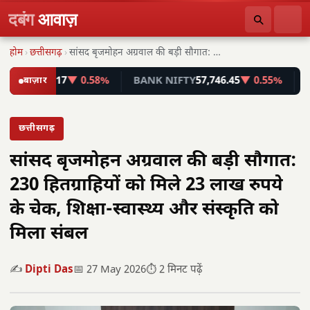
दबंग
आवाज़
होम
›
छत्तीसगढ़
›
सांसद बृजमोहन अग्रवाल की बड़ी सौगात: 230 हितग्राहियों…
8,499.17
बाज़ार
▼ 0.58%
BANK NIFTY
57,746.45
▼ 0.55%
INDIA
छत्तीसगढ़
सांसद बृजमोहन अग्रवाल की बड़ी सौगात:
230 हितग्राहियों को मिले 23 लाख रुपये
के चेक, शिक्षा-स्वास्थ्य और संस्कृति को
मिला संबल
✍️
Dipti Das
📅 27 May 2026
⏱️ 2 मिनट पढ़ें