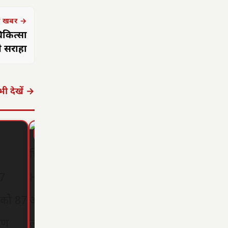
 खबर →
िकित्सा
े सराहा
ी देखें →
▶ STORY
▶ STORY
▶ STORY