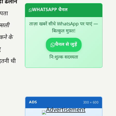
़ी ढलान
WHATSAPP चैनल
 पता
ताज़ा खबरें सीधे WhatsApp पर पाएं —
्सली
बिल्कुल मुफ़्त!
कने के
चैनल से जुड़ें
ए
निःशुल्क सदस्यता
इतनी थी
300 × 100
ADS
300 × 600