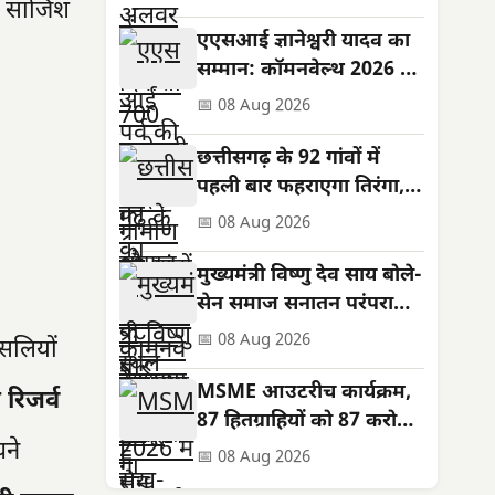
की साजिश
की कामना
एएसआई ज्ञानेश्वरी यादव का
सम्मान: कॉमनवेल्थ 2026 में
रजत पदक जीता
📅 08 Aug 2026
छत्तीसगढ़ के 92 गांवों में
पहली बार फहराएगा तिरंगा,
शहीदों को सम्मान
📅 08 Aug 2026
मुख्यमंत्री विष्णु देव साय बोले-
सेन समाज सनातन परंपराओं
और सामाजिक समरसता का
📅 08 Aug 2026
्सलियों
मजबूत आधार
MSME आउटरीच कार्यक्रम,
य रिजर्व
87 हितग्राहियों को 87 करोड़
ने
के ऋण स्वीकृत; तरणजीत
📅 08 Aug 2026
सिंह होरा रहे विशिष्ट अतिथि