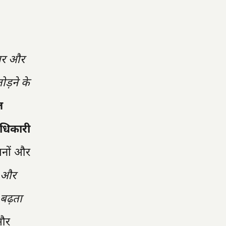
ार और
ोड़ने के
ल
अधिकारी
कानों और
े और
 बढ़ता
 और