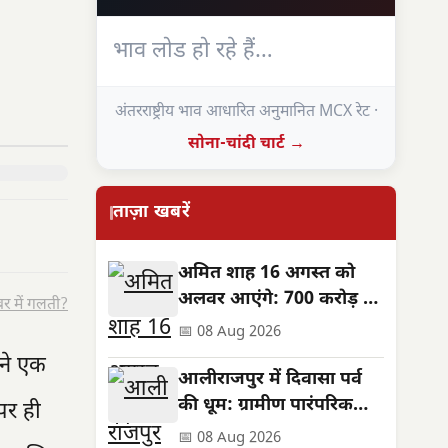
भाव लोड हो रहे हैं…
अंतरराष्ट्रीय भाव आधारित अनुमानित MCX रेट ·
सोना-चांदी चार्ट →
ताज़ा खबरें
अमित शाह 16 अगस्त को
अलवर आएंगे: 700 करोड़ की
र में गलती?
सौगात, जनसभा स्थल बदला
📅 08 Aug 2026
 ने एक
आलीराजपुर में दिवासा पर्व
की धूम: ग्रामीण पारंपरिक
पर ही
वेशभूषा में झूमे, सुख-समृद्धि
📅 08 Aug 2026