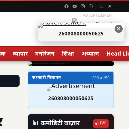
☀️
ADVERTISEMENT
✕
260808000050625
िक
व्यापार
मनोरंजन
शिक्षा
अध्यात्म
Head Li
सरकारी विज्ञापन
300 × 250
260808000050625
र
📊 कमोडिटी बाज़ार
LIVE