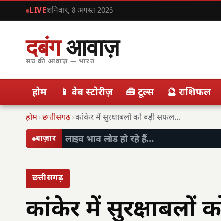
LIVE
शनिवार, 8 अगस्त 2026
दबंग
आवाज़
सच की आवाज़ — भारत
होम
📱 वेब स्टोरीज़
🧰 टूल्स
🔮 राशिफल
होम
›
छत्तीसगढ़
›
कांकेर में सुरक्षाबलों को बड़ी सफलता: पहाड़ी पर…
लाइव भाव लोड हो रहे हैं…
बाज़ार
छत्तीसगढ़
कांकेर में सुरक्षाबलो