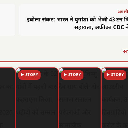
अगली
इबोला संकट: भारत ने युगांडा को भेजी 43 टन च
सहायता, अफ्रीका CDC न
सभ
▶ STORY
▶ STORY
▶ STORY