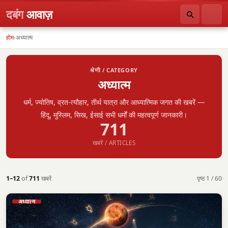
दबंग
आवाज़
होम
›
अध्यात्म
श्रेणी / CATEGORY
अध्यात्म
धर्म, ज्योतिष, व्रत-त्यौहार, तीर्थ यात्रा और आध्यात्मिक जगत की खबरें —
हिंदू, मुस्लिम, सिख, ईसाई सभी धर्मों की महत्वपूर्ण जानकारी।
711
खबरें / ARTICLES
पृष्ठ 1 / 60
1–12
of
711
खबरें
अध्यात्म