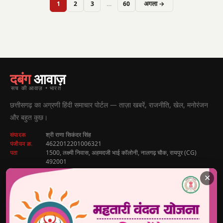
1
2
3
…
60
अगला →
दबंग
आवाज़
सच की आवाज़ • भारत
छत्तीसगढ़ का अग्रणी हिंदी समाचार पोर्टल — ताज़ा खबरें, राजनीति, खेल, मनोरंजन
और बहुत कुछ।
श्री राणा सिकंदर सिंह
संपादक
4622012201006321
पंजीयन क्र.
1500, लक्ष्मी निवास, अहमदजी भाई कॉलोनी, नालगढ़ चौक, रायपुर (CG)
पता
492001
9770440000
✕
info@dabangawaz.com
मुख्य खबरें
राज्य की खबरें
उपयोगी लिंक