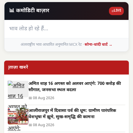
📊 कमोडिटी बाज़ार
LIVE
भाव लोड हो रहे हैं…
अंतरराष्ट्रीय भाव आधारित अनुमानित MCX रेट ·
सोना-चांदी चार्ट →
ताज़ा खबरें
अमित शाह 16 अगस्त को अलवर आएंगे: 700 करोड़ की
सौगात, जनसभा स्थल बदला
📅 08 Aug 2026
आलीराजपुर में दिवासा पर्व की धूम: ग्रामीण पारंपरिक
वेशभूषा में झूमे, सुख-समृद्धि की कामना
📅 08 Aug 2026