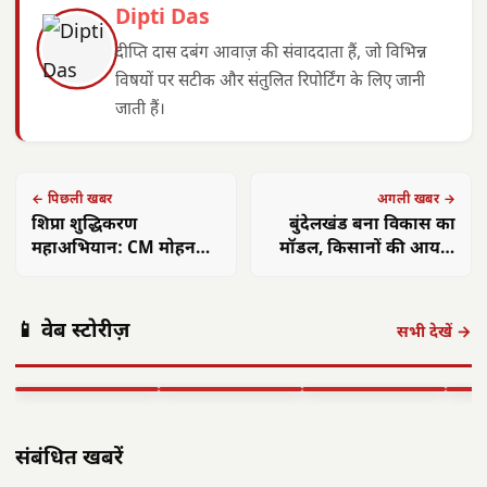
Dipti Das
दीप्ति दास दबंग आवाज़ की संवाददाता हैं, जो विभिन्न
विषयों पर सटीक और संतुलित रिपोर्टिंग के लिए जानी
जाती हैं।
← पिछली खबर
अगली खबर →
शिप्रा शुद्धिकरण
बुंदेलखंड बना विकास का
महाअभियान: CM मोहन
मॉडल, किसानों की आय में
और केंद्रीय मंत्री ने टनल में
कई गुना वृद्धि: योगी
उतरकर लिया जायजा
अमित शाह 16
आलीराजपुर में
एएसआई ज्ञानेश्वरी
छत्त
📱 वेब स्टोरीज़
अगस्त को अलवर
दिवासा पर्व की धूम:
यादव का सम्मान:
गांवो
सभी देखें →
आएंगे: 700 करोड़
ग्रामीण पारंपरिक
कॉमनवेल्थ 2026 में
फहरा
की…
वेशभूषा में…
रजत पदक…
शहीद
▶ STORY
▶ STORY
▶ STORY
▶ 
संबंधित खबरें