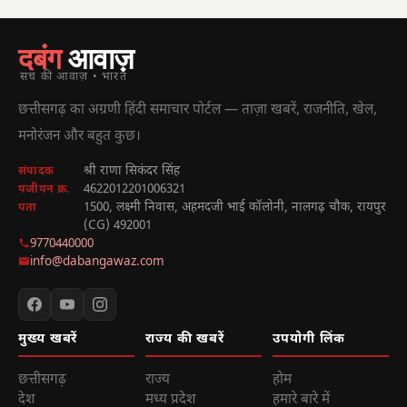
दबंग
आवाज़
सच की आवाज़ • भारत
छत्तीसगढ़ का अग्रणी हिंदी समाचार पोर्टल — ताज़ा खबरें, राजनीति, खेल,
मनोरंजन और बहुत कुछ।
श्री राणा सिकंदर सिंह
संपादक
4622012201006321
पंजीयन क्र.
1500, लक्ष्मी निवास, अहमदजी भाई कॉलोनी, नालगढ़ चौक, रायपुर
पता
(CG) 492001
9770440000
info@dabangawaz.com
मुख्य खबरें
राज्य की खबरें
उपयोगी लिंक
छत्तीसगढ़
राज्य
होम
देश
मध्य प्रदेश
हमारे बारे में