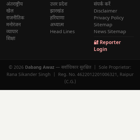
अंतराष्ट्रीय
उत्तर प्रदेश
संपर्क करें
खेल
झारखंड
Disclaimer
राजनीतिक
हरियाणा
Privacy Policy
मनोरंजन
अध्यात्म
Sitemap
व्यापार
Head Lines
News Sitemap
शिक्षा
🔐 Reporter
Login
© 2026
Dabang Awaz
— सर्वाधिकार सुरक्षित | Sole Proprietor:
Rana Sikander Singh | Reg. No. 4622012201006321, Raipur
(C.G.)