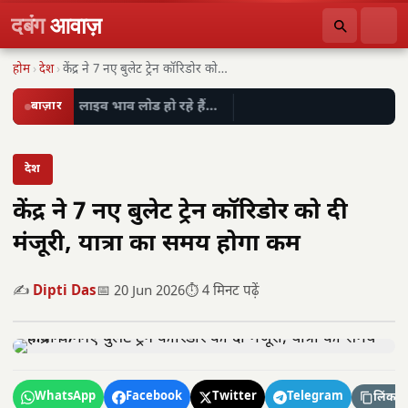
दबंग
आवाज़
होम
›
देश
›
केंद्र ने 7 नए बुलेट ट्रेन कॉरिडोर को…
बाज़ार
लाइव भाव लोड हो रहे हैं…
देश
केंद्र ने 7 नए बुलेट ट्रेन कॉरिडोर को दी
मंजूरी, यात्रा का समय होगा कम
✍️
Dipti Das
📅 20 Jun 2026
⏱️ 4 मिनट पढ़ें
WhatsApp
Facebook
Twitter
Telegram
लिंक कॉ