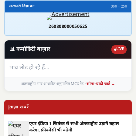
सरकारी विज्ञापन
300 × 250
260808000050625
📊 कमोडिटी बाज़ार
LIVE
भाव लोड हो रहे हैं…
अंतरराष्ट्रीय भाव आधारित अनुमानित MCX रेट ·
सोना-चांदी चार्ट →
ताज़ा खबरें
एयर इंडिया 1 सितंबर से सभी अंतरराष्ट्रीय उड़ानें बहाल
करेगा, फ्रीक्वेंसी भी बढ़ेगी