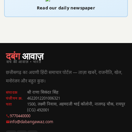
Read our daily newspaper
दबंग
आवाज़
सच की आवाज़ • भारत
छत्तीसगढ़ का अग्रणी हिंदी समाचार पोर्टल — ताज़ा खबरें, राजनीति, खेल,
मनोरंजन और बहुत कुछ।
श्री राणा सिकंदर सिंह
संपादक
4622012201006321
पंजीयन क्र.
1500, लक्ष्मी निवास, अहमदजी भाई कॉलोनी, नालगढ़ चौक, रायपुर
पता
(CG) 492001
9770440000
info@dabangawaz.com