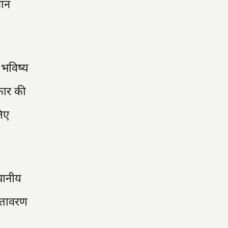
वान
ल भविष्य
कार की
लिए
्थानीय
वातावरण