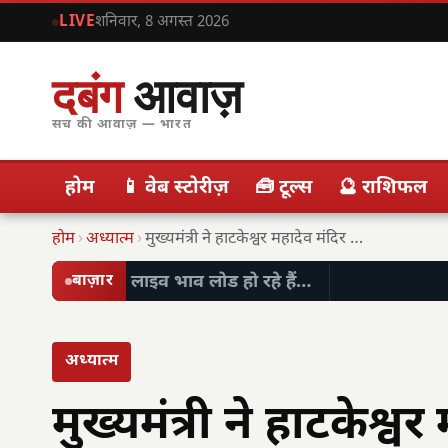
LIVE
शनिवार, 8 अगस्त 2026
दबंग
आवाज़
सच की आवाज़ — भारत
होम
📱 वेब स्टोरीज़
🧰 टूल्स
🔮 राशिफल
होम
›
अध्यात्म
›
मुख्यमंत्री ने हाटकेश्वर महादेव मंदिर में पूजा-अर्चना कर…
लाइव भाव लोड हो रहे हैं…
बाज़ार
अध्यात्म
मुख्यमंत्री ने हाटकेश्व