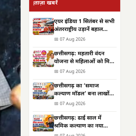
ताज़ा खबरें
एयर इंडिया 1 सितंबर से सभी
अंतरराष्ट्रीय उड़ानें बहाल
करेगा, फ्रीक्वेंसी भी बढ़ेगी
📅 07 Aug 2026
छत्तीसगढ़: महतारी वंदन
योजना से महिलाओं को मिले
**630 करोड़**,
📅 07 Aug 2026
सशक्तिकरण की नई मिसाल
छत्तीसगढ़ का ‘समाज
कल्याण मॉडल’ बना लाखों
जरूरतमंदों की संजीवनी
📅 07 Aug 2026
छत्तीसगढ़: ढाई साल में
श्रमिक कल्याण का नया
अध्याय, बनी राष्ट्रीय पहचान