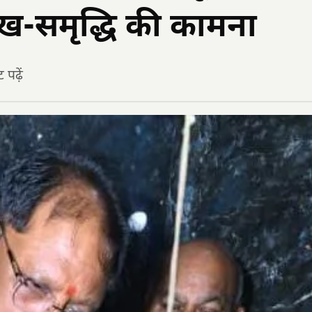
सुख-समृद्धि की कामना
पढ़ें