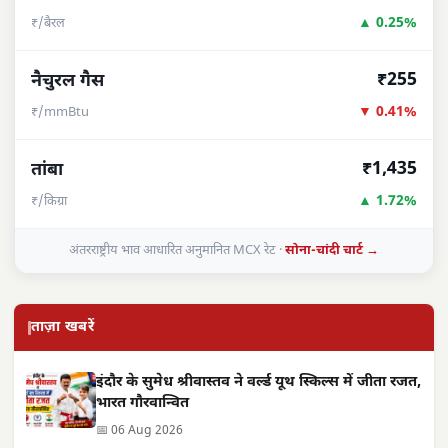
▲ 0.25%
₹/बैरल
₹255
नैचुरल गैस
▼ 0.41%
₹/mmBtu
₹1,435
तांबा
▲ 1.72%
₹/किग्रा
अंतरराष्ट्रीय भाव आधारित अनुमानित MCX रेट ·
सोना-चांदी चार्ट →
ताज़ा खबरें
इंदौर के सुमेध श्रीवास्तव ने वर्ल्ड यूथ स्किल्स में जीता रजत,
भारत गौरवान्वित
📅 06 Aug 2026