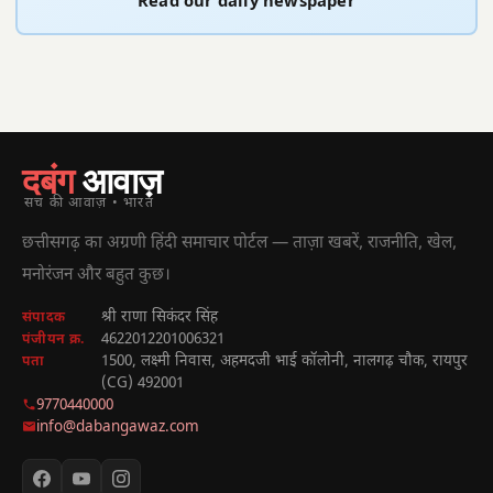
Read our daily newspaper
दबंग
आवाज़
सच की आवाज़ • भारत
छत्तीसगढ़ का अग्रणी हिंदी समाचार पोर्टल — ताज़ा खबरें, राजनीति, खेल,
मनोरंजन और बहुत कुछ।
श्री राणा सिकंदर सिंह
संपादक
4622012201006321
पंजीयन क्र.
1500, लक्ष्मी निवास, अहमदजी भाई कॉलोनी, नालगढ़ चौक, रायपुर
पता
(CG) 492001
9770440000
info@dabangawaz.com