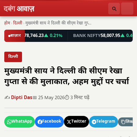
दबंग
आवाज़
होम
›
दिल्ली
›
मुख्यमंत्री साय ने दिल्ली की सीएम रेखा गुप्ता…
SENSEX
बाज़ार
78,746.23
▲ 0.21%
BANK NIFTY
58,007.95
▲ 0.46%
दिल्ली
मुख्यमंत्री साय ने दिल्ली की सीएम रेखा
गुप्ता से की मुलाकात, अहम मुद्दों पर चर्चा
✍️
Dipti Das
📅 25 May 2026
⏱️ 3 मिनट पढ़ें
WhatsApp
Facebook
Twitter
Telegram
लिंक कॉ