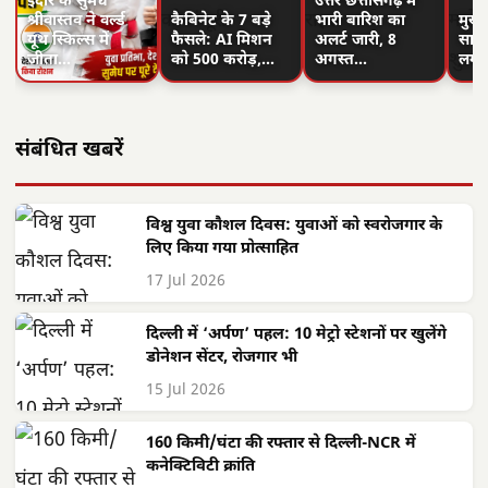
इंदौर के सुमेध
उत्तर छत्तीसगढ़ में
श्रीवास्तव ने वर्ल्ड
कैबिनेट के 7 बड़े
भारी बारिश का
मुख्य
यूथ स्किल्स में
फैसले: AI मिशन
अलर्ट जारी, 8
साय 
जीता…
को 500 करोड़,…
अगस्त…
लगा
संबंधित खबरें
विश्व युवा कौशल दिवस: युवाओं को स्वरोजगार के
लिए किया गया प्रोत्साहित
17 Jul 2026
दिल्ली में ‘अर्पण’ पहल: 10 मेट्रो स्टेशनों पर खुलेंगे
डोनेशन सेंटर, रोजगार भी
15 Jul 2026
160 किमी/घंटा की रफ्तार से दिल्ली-NCR में
कनेक्टिविटी क्रांति