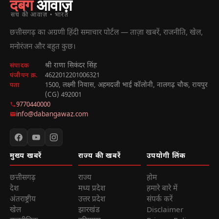
दबंग
आवाज़
सच की आवाज़ • भारत
छत्तीसगढ़ का अग्रणी हिंदी समाचार पोर्टल — ताज़ा खबरें, राजनीति, खेल,
मनोरंजन और बहुत कुछ।
श्री राणा सिकंदर सिंह
संपादक
4622012201006321
पंजीयन क्र.
1500, लक्ष्मी निवास, अहमदजी भाई कॉलोनी, नालगढ़ चौक, रायपुर
पता
(CG) 492001
9770440000
info@dabangawaz.com
मुख्य खबरें
राज्य की खबरें
उपयोगी लिंक
छत्तीसगढ़
राज्य
होम
देश
मध्य प्रदेश
हमारे बारे में
अंतराष्ट्रीय
उत्तर प्रदेश
संपर्क करें
खेल
झारखंड
Disclaimer