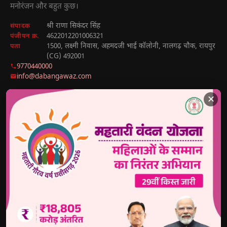
मनोरंजन और बहुत कुछ।
श्री राणा सिकंदर सिंह
संपादक
4622012201006321
पंजीयन क्र.
1500, लक्ष्मी निवास, अहमदजी भाई कॉलोनी, नालगढ़ चौक, रायपुर
पता
(CG) 492001
9770440000
info@dabangawaz.com
✕
मुख्य खबरें
राज्य की खबरें
उपयोगी लिंक
छत्तीसगढ़
राज्य
होम
देश
मध्य प्रदेश
हमारे बारे में
अंतराष्ट्रीय
उत्तर प्रदेश
संपर्क करें
खेल
झारखंड
Disclaimer
राजनीतिक
हरियाणा
Privacy Policy
मनोरंजन
अध्यात्म
Sitemap
व्यापार
Head Lines
News Sitemap
शिक्षा
🔐 Reporter