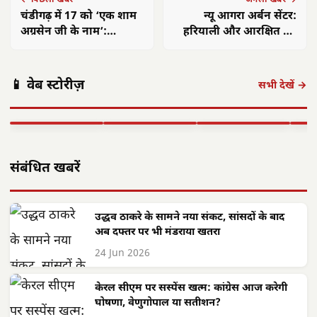
← पिछली खबर
अगली खबर →
चंडीगढ़ में 17 को ‘एक शाम
न्यू आगरा अर्बन सेंटर:
अग्रसेन जी के नाम’:
हरियाली और आरक्षित वन
हरियाणा CM समेत हस्तियां
होंगे सुरक्षित, अनूठी प्लानिंग
होंगी शामिल
पंकज त्रिपाठी:
मुख्यमंत्री साय का
मुख्य
📱 वेब स्टोरीज़
'बीज बोने में लगा
छत्तीसगढ़ में सौर
फोकस— हर पात्र
साय क
सभी देखें →
समय', 'गैंग्स ऑफ
ऊर्जा क्रांति: CM
हितग्राही तक पहुंचे
सरगु
वासेपुर'…
साय के नेतृत्व में…
शासन…
सेव
▶ STORY
▶ STORY
▶ STORY
▶ 
संबंधित खबरें
उद्धव ठाकरे के सामने नया संकट, सांसदों के बाद
अब दफ्तर पर भी मंडराया खतरा
24 Jun 2026
केरल सीएम पर सस्पेंस खत्म: कांग्रेस आज करेगी
घोषणा, वेणुगोपाल या सतीशन?