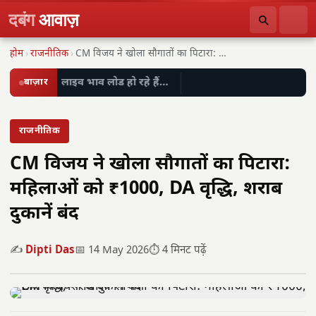
दबंग
आवाज़
होम
›
राजनीतिक
›
CM विजय ने खोला सौगातों का पिटारा: महिलाओं…
बाज़ार
लाइव भाव लोड हो रहे हैं…
राजनीतिक
CM विजय ने खोला सौगातों का पिटारा:
महिलाओं को ₹1000, DA वृद्धि, शराब
दुकानें बंद
✍️
Dipti Das
📅 14 May 2026
⏱️ 4 मिनट पढ़ें