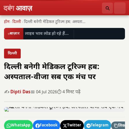
दबंग
आवाज़
होम
›
दिल्ली
›
दिल्ली बनेगी मेडिकल टूरिज्म हब: अस्पताल-वीजा सब एक…
बाज़ार
लाइव भाव लोड हो रहे हैं…
दिल्ली
दिल्ली बनेगी मेडिकल टूरिज्म हब:
अस्पताल-वीजा सब एक मंच पर
✍️
Dipti Das
📅 04 Jul 2026
⏱️ 4 मिनट पढ़ें
WhatsApp
Facebook
Twitter
Telegram
लिंक कॉ