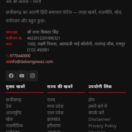
सच की आवाज़ • भारत
छत्तीसगढ़ का अग्रणी हिंदी समाचार पोर्टल — ताज़ा खबरें, राजनीति, खेल,
मनोरंजन और बहुत कुछ।
श्री राणा सिकंदर सिंह
संपादक
4622012201006321
पंजीयन क्र.
1500, लक्ष्मी निवास, अहमदजी भाई कॉलोनी, नालगढ़ चौक, रायपुर
पता
(CG) 492001
9770440000
info@dabangawaz.com
मुख्य खबरें
राज्य की खबरें
उपयोगी लिंक
छत्तीसगढ़
राज्य
होम
देश
मध्य प्रदेश
हमारे बारे में
अंतराष्ट्रीय
उत्तर प्रदेश
संपर्क करें
खेल
झारखंड
Disclaimer
राजनीतिक
हरियाणा
Privacy Policy