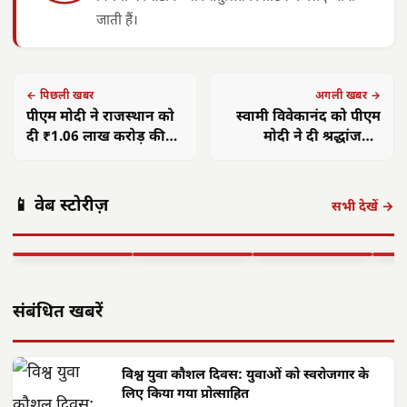
जाती हैं।
← पिछली खबर
अगली खबर →
पीएम मोदी ने राजस्थान को
स्वामी विवेकानंद को पीएम
दी ₹1.06 लाख करोड़ की
मोदी ने दी श्रद्धांजलि:
विकास परियोजनाओं की
अतुलनीय योगदान को नमन
छत्तीसगढ़ की
सौगात
ऑपरेशन निश्चय:
महिलाओं ने
कैबिनेट के बड़े
बच्चो
📱 वेब स्टोरीज़
खरोरा पुलिस ने
कांवरियों को कराया
फैसले: विकास और
विका
सभी देखें →
120 पौवा अवैध
नि:शुल्क जलपान:
जनकल्याण को
होगा
शराब के…
सेवा…
मिली नई…
छत्त
▶ STORY
▶ STORY
▶ STORY
▶ 
संबंधित खबरें
विश्व युवा कौशल दिवस: युवाओं को स्वरोजगार के
लिए किया गया प्रोत्साहित