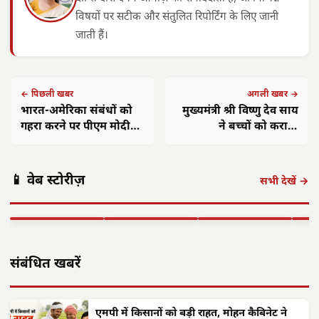
विषयों पर सटीक और संतुलित रिपोर्टिंग के लिए जानी
जाती हैं।
← पिछली खबर
अगली खबर →
भारत-अमेरिका संबंधों को
मुख्यमंत्री श्री विष्णु देव साय
गहरा करने पर पीएम मोदी
ने बच्चों को कराया
और मार्को रुबियो की चर्चा
अन्नप्राशन, गर्भवती
छत्तीसगढ़: महतारी
छत्तीसगढ़ का
महिलाओं की गोदभराई
एयर इंडिया 1
वंदन योजना से
'समाज कल्याण
छत्त
कार्यक्रम में दी शुभकामनाएं
📱 वेब स्टोरीज़
सितंबर से सभी
महिलाओं को मिले
मॉडल' बना लाखों
में 
सभी देखें →
अंतरराष्ट्रीय उड़ानें
**630 करोड़**,
जरूरतमंदों की
का न
बहाल करेगा,…
…
संजीवनी
बनी
▶ STORY
▶ STORY
▶ STORY
▶ 
संबंधित खबरें
एमपी में किसानों को बड़ी राहत, मोहन कैबिनेट ने