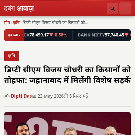
दबंग
आवाज़
होम
›
कृषि
›
डिप्टी सीएम विजय चौधरी का किसानों को तोहफा:…
SENSEX
बाज़ार
78,499.17
▼ 0.58%
BANK NIFTY
57,746.45
▼ 0.55%
कृषि
डिप्टी सीएम विजय चौधरी का किसानों को
तोहफा: जहानाबाद में मिलेंगी विशेष सड़कें
✍️
Dipti Das
📅 23 May 2026
⏱️ 5 मिनट पढ़ें