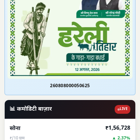
260808000050625
📊 कमोडिटी बाज़ार
LIVE
₹1,56,728
सोना
▲ 2.37%
₹/10 ग्राम