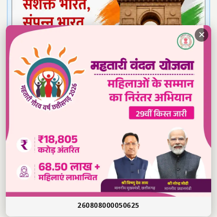
✕
Read our daily newspaper
260808000050625