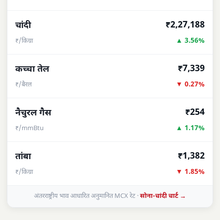
₹2,27,188
चांदी
▲ 3.56%
₹/किग्रा
₹7,339
कच्चा तेल
▼ 0.27%
₹/बैरल
₹254
नैचुरल गैस
▲ 1.17%
₹/mmBtu
₹1,382
तांबा
▼ 1.85%
₹/किग्रा
अंतरराष्ट्रीय भाव आधारित अनुमानित MCX रेट ·
सोना-चांदी चार्ट →