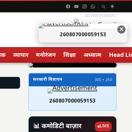
☀️
ADVERTISEMENT
✕
260807000059153
िक
व्यापार
मनोरंजन
शिक्षा
अध्यात्म
Head Li
सरकारी विज्ञापन
300 × 250
260807000059153
📊 कमोडिटी बाज़ार
LIVE