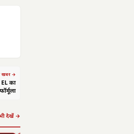
 खबर →
0 EL का
ॉर्मूला
ी देखें →