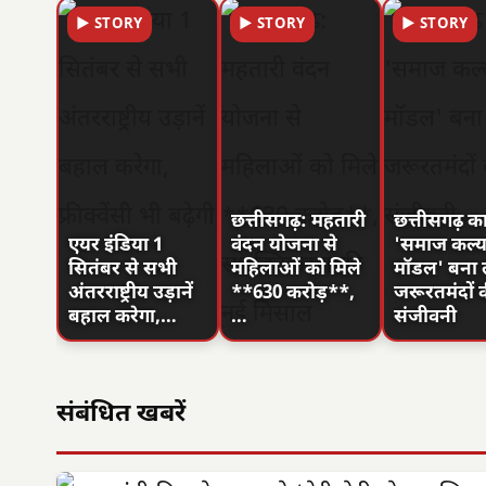
▶ STORY
▶ STORY
▶ STORY
छत्तीसगढ़: महतारी
छत्तीसगढ़ क
एयर इंडिया 1
वंदन योजना से
'समाज कल्
सितंबर से सभी
महिलाओं को मिले
मॉडल' बना 
अंतरराष्ट्रीय उड़ानें
**630 करोड़**,
जरूरतमंदों 
बहाल करेगा,…
…
संजीवनी
संबंधित खबरें