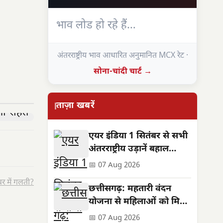
भाव लोड हो रहे हैं…
अंतरराष्ट्रीय भाव आधारित अनुमानित MCX रेट ·
सोना-चांदी चार्ट →
ताज़ा खबरें
एयर इंडिया 1 सितंबर से सभी
अंतरराष्ट्रीय उड़ानें बहाल
करेगा, फ्रीक्वेंसी भी बढ़ेगी
📅 07 Aug 2026
र में गलती?
छत्तीसगढ़: महतारी वंदन
योजना से महिलाओं को मिले
**630 करोड़**,
📅 07 Aug 2026