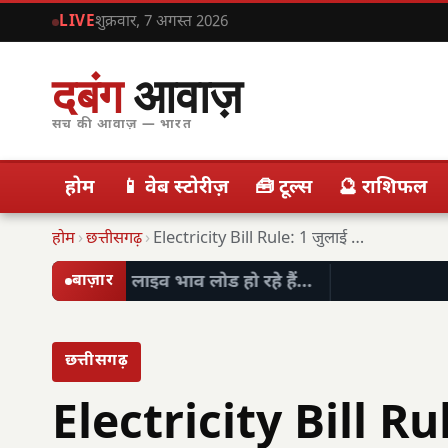
LIVE
शुक्रवार, 7 अगस्त 2026
दबंग
आवाज़
सच की आवाज़ — भारत
होम
📱 वेब स्टोरीज़
🧰 टूल्स
🔮 राशिफल
होम
›
छत्तीसगढ़
›
Electricity Bill Rule: 1 जुलाई से बदलेंगे बिजली…
लाइव भाव लोड हो रहे हैं…
बाज़ार
छत्तीसगढ़
Electricity Bill Rul