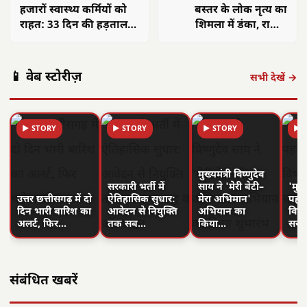
हजारों स्वास्थ्य कर्मियों को
बस्तर के लोक नृत्य का
राहत: 33 दिन की हड़ताल
शिमला में डंका, राष्ट्रीय
का वेतन होगा भुगतान
प्रतियोगिता में जीता शीर्ष
सम्मान
📱 वेब स्टोरीज़
सभी देखें →
▶ STORY
▶ STORY
▶ STORY
▶ 
मुख्यमंत्री विष्णुदेव
सरकारी भर्ती में
साय ने 'मेरी बेटी–
'मुस्
उत्तर छत्तीसगढ़ में दो
ऐतिहासिक सुधार:
मेरा अभिमान'
पहल 
दिन भारी बारिश का
आवेदन से नियुक्ति
अभियान का
विष्
अलर्ट, फिर…
तक सब…
किया…
सरा
संबंधित खबरें