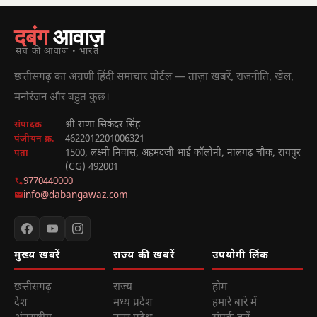
दबंग
आवाज़
सच की आवाज़ • भारत
छत्तीसगढ़ का अग्रणी हिंदी समाचार पोर्टल — ताज़ा खबरें, राजनीति, खेल,
मनोरंजन और बहुत कुछ।
श्री राणा सिकंदर सिंह
संपादक
4622012201006321
पंजीयन क्र.
1500, लक्ष्मी निवास, अहमदजी भाई कॉलोनी, नालगढ़ चौक, रायपुर
पता
(CG) 492001
9770440000
info@dabangawaz.com
मुख्य खबरें
राज्य की खबरें
उपयोगी लिंक
छत्तीसगढ़
राज्य
होम
देश
मध्य प्रदेश
हमारे बारे में