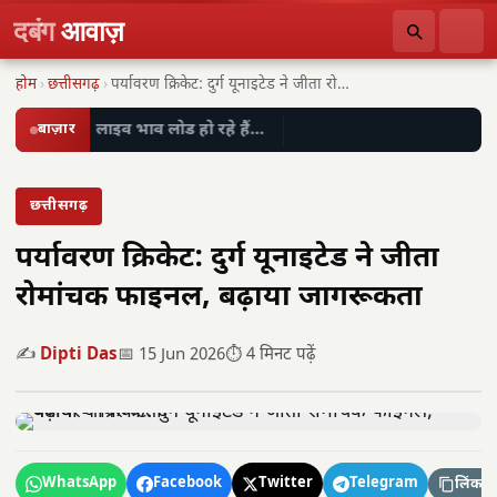
दबंग
आवाज़
होम
›
छत्तीसगढ़
›
पर्यावरण क्रिकेट: दुर्ग यूनाइटेड ने जीता रोमांचक फाइनल,…
बाज़ार
लाइव भाव लोड हो रहे हैं…
छत्तीसगढ़
पर्यावरण क्रिकेट: दुर्ग यूनाइटेड ने जीता
रोमांचक फाइनल, बढ़ाया जागरूकता
✍️
Dipti Das
📅 15 Jun 2026
⏱️ 4 मिनट पढ़ें
WhatsApp
Facebook
Twitter
Telegram
लिंक कॉ