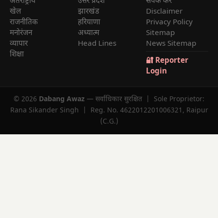
अंतराष्ट्रीय
उत्तर प्रदेश
संपर्क करें
खेल
झारखंड
Disclaimer
राजनीतिक
हरियाणा
Privacy Policy
मनोरंजन
अध्यात्म
Sitemap
व्यापार
Head Lines
News Sitemap
शिक्षा
🔐 Reporter
Login
© 2026
Dabang Awaz
— सर्वाधिकार सुरक्षित | Sole Proprietor:
Rana Sikander Singh | Reg. No. 4622012201006321, Raipur
(C.G.)