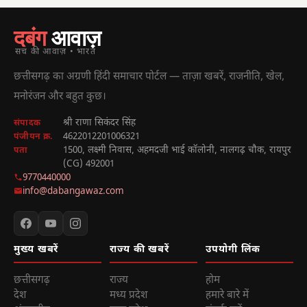
दबंग
आवाज़
सच की आवाज़ • भारत
छत्तीसगढ़ का अग्रणी हिंदी समाचार पोर्टल — ताज़ा खबरें, राजनीति, खेल,
मनोरंजन और बहुत कुछ।
श्री राणा सिकंदर सिंह
संपादक
4622012201006321
पंजीयन क्र.
1500, लक्ष्मी निवास, अहमदजी भाई कॉलोनी, नालगढ़ चौक, रायपुर
पता
(CG) 492001
9770440000
info@dabangawaz.com
मुख्य खबरें
राज्य की खबरें
उपयोगी लिंक
छत्तीसगढ़
राज्य
होम
देश
मध्य प्रदेश
हमारे बारे में