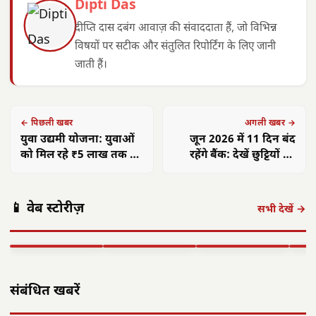
Dipti Das
दीप्ति दास दबंग आवाज़ की संवाददाता हैं, जो विभिन्न
विषयों पर सटीक और संतुलित रिपोर्टिंग के लिए जानी
जाती हैं।
← पिछली खबर
अगली खबर →
युवा उद्यमी योजना: युवाओं
जून 2026 में 11 दिन बंद
को मिल रहे ₹5 लाख तक के
रहेंगे बैंक: देखें छुट्टियों की
ऋण, आत्मनिर्भरता की ओर
पूरी सूची
कदम
अमित शाह 16
आलीराजपुर में
एएसआई ज्ञानेश्वरी
छत्त
📱 वेब स्टोरीज़
अगस्त को अलवर
दिवासा पर्व की धूम:
यादव का सम्मान:
गांवो
सभी देखें →
आएंगे: 700 करोड़
ग्रामीण पारंपरिक
कॉमनवेल्थ 2026 में
फहरा
की…
वेशभूषा में…
रजत पदक…
शहीद
▶ STORY
▶ STORY
▶ STORY
▶ 
संबंधित खबरें