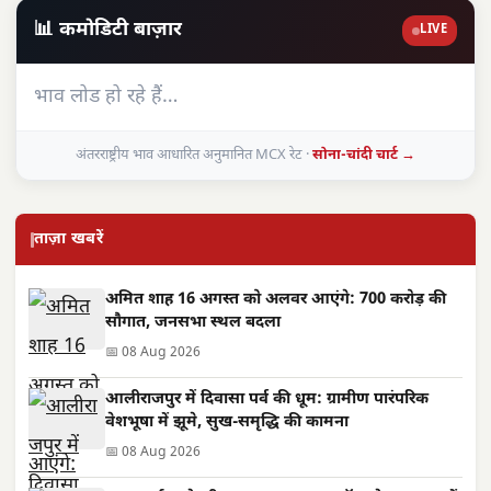
📊 कमोडिटी बाज़ार
LIVE
भाव लोड हो रहे हैं…
अंतरराष्ट्रीय भाव आधारित अनुमानित MCX रेट ·
सोना-चांदी चार्ट →
ताज़ा खबरें
अमित शाह 16 अगस्त को अलवर आएंगे: 700 करोड़ की
सौगात, जनसभा स्थल बदला
📅 08 Aug 2026
आलीराजपुर में दिवासा पर्व की धूम: ग्रामीण पारंपरिक
वेशभूषा में झूमे, सुख-समृद्धि की कामना
📅 08 Aug 2026