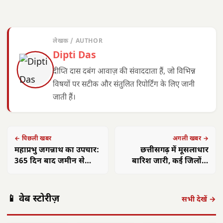
लेखक / AUTHOR
Dipti Das
दीप्ति दास दबंग आवाज़ की संवाददाता हैं, जो विभिन्न
विषयों पर सटीक और संतुलित रिपोर्टिंग के लिए जानी
जाती हैं।
← पिछली खबर
अगली खबर →
महाप्रभु जगन्नाथ का उपचार:
छत्तीसगढ़ में मूसलाधार
365 दिन बाद जमीन से
बारिश जारी, कई जिलों में
निकला विशेष ‘फुलुरी तेल’
भारी वर्षा का अलर्ट
अमित शाह 16
आलीराजपुर में
एएसआई ज्ञानेश्वरी
छत्त
📱 वेब स्टोरीज़
अगस्त को अलवर
दिवासा पर्व की धूम:
यादव का सम्मान:
गांवो
सभी देखें →
आएंगे: 700 करोड़
ग्रामीण पारंपरिक
कॉमनवेल्थ 2026 में
फहरा
की…
वेशभूषा में…
रजत पदक…
शहीद