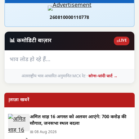
260810000110778
📊 कमोडिटी बाज़ार
LIVE
भाव लोड हो रहे हैं…
अंतरराष्ट्रीय भाव आधारित अनुमानित MCX रेट ·
सोना-चांदी चार्ट →
ताज़ा खबरें
अमित शाह 16 अगस्त को अलवर आएंगे: 700 करोड़ की
सौगात, जनसभा स्थल बदला
📅 08 Aug 2026