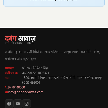
दबंग
आवाज़
सच की आवाज़ • भारत
छत्तीसगढ़ का अग्रणी हिंदी समाचार पोर्टल — ताज़ा खबरें, राजनीति, खेल,
मनोरंजन और बहुत कुछ।
श्री राणा सिकंदर सिंह
संपादक
4622012201006321
पंजीयन क्र.
1500, लक्ष्मी निवास, अहमदजी भाई कॉलोनी, नालगढ़ चौक, रायपुर
पता
(CG) 492001
9770440000
info@dabangawaz.com