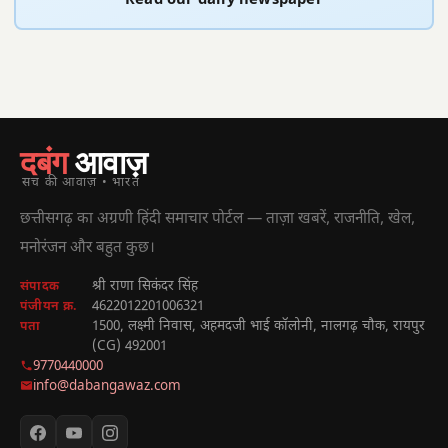
Read our daily newspaper
दबंग
आवाज़
सच की आवाज़ • भारत
छत्तीसगढ़ का अग्रणी हिंदी समाचार पोर्टल — ताज़ा खबरें, राजनीति, खेल,
मनोरंजन और बहुत कुछ।
श्री राणा सिकंदर सिंह
संपादक
4622012201006321
पंजीयन क्र.
1500, लक्ष्मी निवास, अहमदजी भाई कॉलोनी, नालगढ़ चौक, रायपुर
पता
(CG) 492001
9770440000
info@dabangawaz.com