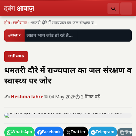
दबंग
आवाज़
होम
›
छत्तीसगढ़
›
धमतरी दौरे में राज्यपाल का जल संरक्षण व…
बाज़ार
लाइव भाव लोड हो रहे हैं…
छत्तीसगढ़
धमतरी दौरे में राज्यपाल का जल संरक्षण व
स्वास्थ्य पर जोर
✍️
Heshma lahre
📅 04 May 2026
⏱️ 2 मिनट पढ़ें
WhatsApp
Facebook
Twitter
Telegram
लिंक कॉ