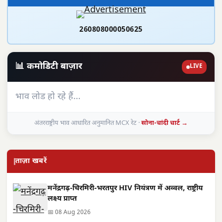
260808000050625
📊 कमोडिटी बाज़ार
LIVE
भाव लोड हो रहे हैं…
अंतरराष्ट्रीय भाव आधारित अनुमानित MCX रेट ·
सोना-चांदी चार्ट →
ताज़ा खबरें
मनेंद्रगढ़-चिरमिरी-भरतपुर HIV नियंत्रण में अव्वल, राष्ट्रीय
लक्ष्य प्राप्त
📅 08 Aug 2026