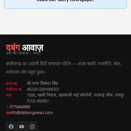
Read our daily newspaper
दबंग
आवाज़
सच की आवाज़ • भारत
छत्तीसगढ़ का अग्रणी हिंदी समाचार पोर्टल — ताज़ा खबरें, राजनीति, खेल,
मनोरंजन और बहुत कुछ।
श्री राणा सिकंदर सिंह
संपादक
4622012201006321
पंजीयन क्र.
1500, लक्ष्मी निवास, अहमदजी भाई कॉलोनी, नालगढ़ चौक, रायपुर
पता
(CG) 492001
9770440000
info@dabangawaz.com