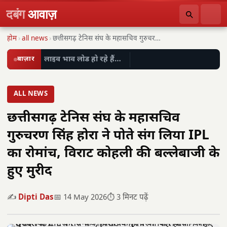
दबंग
आवाज़
होम
›
all news
›
छत्तीसगढ़ टेनिस संघ के महासचिव गुरुचरण सिंह होरा…
बाज़ार
लाइव भाव लोड हो रहे हैं…
ALL NEWS
छत्तीसगढ़ टेनिस संघ के महासचिव
गुरुचरण सिंह होरा ने पोते संग लिया IPL
का रोमांच, विराट कोहली की बल्लेबाजी के
हुए मुरीद
✍️
Dipti Das
📅 14 May 2026
⏱️ 3 मिनट पढ़ें