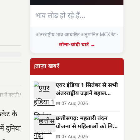
भाव लोड हो रहे हैं…
अंतरराष्ट्रीय भाव आधारित अनुमानित MCX रेट ·
सोना-चांदी चार्ट →
ताज़ा खबरें
एयर इंडिया 1 सितंबर से सभी
अंतरराष्ट्रीय उड़ानें बहाल
र में गलती?
करेगा, फ्रीक्वेंसी भी बढ़ेगी
📅 07 Aug 2026
िकेट के
छत्तीसगढ़: महतारी वंदन
योजना से महिलाओं को मिले
में दुनिया
**630 करोड़**,
📅 07 Aug 2026