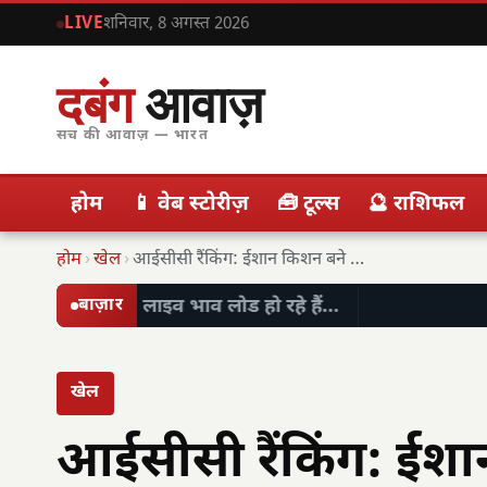
LIVE
शनिवार, 8 अगस्त 2026
दबंग
आवाज़
सच की आवाज़ — भारत
होम
📱 वेब स्टोरीज़
🧰 टूल्स
🔮 राशिफल
होम
›
खेल
›
आईसीसी रैंकिंग: ईशान किशन बने टी20 के नए…
लाइव भाव लोड हो रहे हैं…
बाज़ार
खेल
आईसीसी रैंकिंग: ईशा