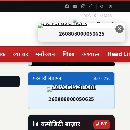
☀️
ADVERTISEMENT
✕
260808000050625
िक
व्यापार
मनोरंजन
शिक्षा
अध्यात्म
Head Li
सरकारी विज्ञापन
300 × 250
260808000050625
📊 कमोडिटी बाज़ार
LIVE