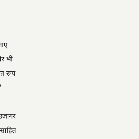
नाए
और भी
चित रूप
ो
ो उजागर
त्साहित