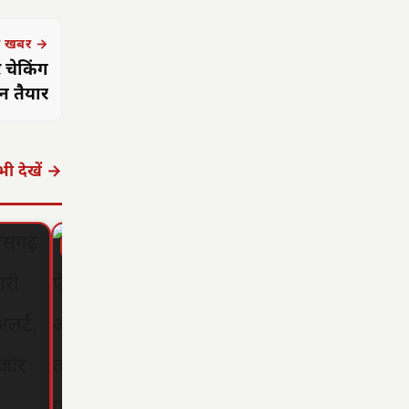
 खबर →
 चेकिंग
न तैयार
ी देखें →
▶ STORY
▶ STORY
▶ STORY