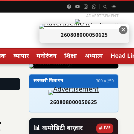
☀️
ADVERTISEMENT
✕
260808000050625
िक
व्यापार
मनोरंजन
शिक्षा
अध्यात्म
Head Li
सरकारी विज्ञापन
300 × 250
260808000050625
र
📊 कमोडिटी बाज़ार
LIVE