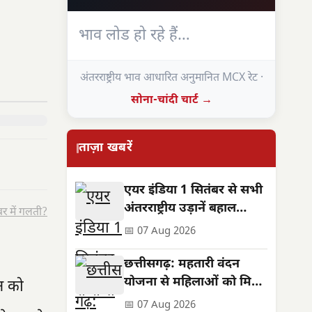
भाव लोड हो रहे हैं…
अंतरराष्ट्रीय भाव आधारित अनुमानित MCX रेट ·
सोना-चांदी चार्ट →
ताज़ा खबरें
एयर इंडिया 1 सितंबर से सभी
अंतरराष्ट्रीय उड़ानें बहाल
र में गलती?
करेगा, फ्रीक्वेंसी भी बढ़ेगी
📅 07 Aug 2026
छत्तीसगढ़: महतारी वंदन
योजना से महिलाओं को मिले
न को
**630 करोड़**,
📅 07 Aug 2026