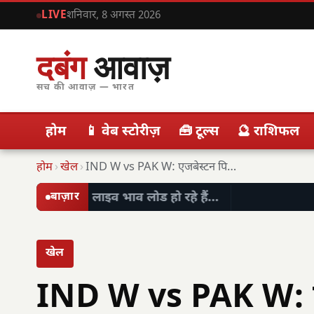
LIVE
शनिवार, 8 अगस्त 2026
दबंग
आवाज़
सच की आवाज़ — भारत
होम
📱 वेब स्टोरीज़
🧰 टूल्स
🔮 राशिफल
होम
›
खेल
›
IND W vs PAK W: एजबेस्टन पिच रिपोर्ट…
लाइव भाव लोड हो रहे हैं…
बाज़ार
खेल
IND W vs PAK W: एज