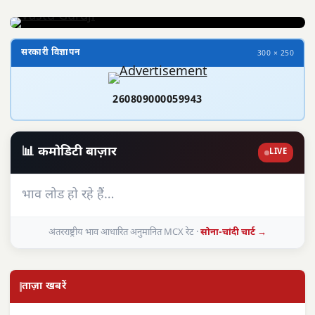
सरकारी विज्ञापन
300 × 250
260809000059943
📊 कमोडिटी बाज़ार
LIVE
भाव लोड हो रहे हैं…
अंतरराष्ट्रीय भाव आधारित अनुमानित MCX रेट ·
सोना-चांदी चार्ट →
ताज़ा खबरें