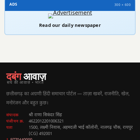
ADS
300 × 600
Read our daily newspaper
दबंग
आवाज़
सच की आवाज़ • भारत
छत्तीसगढ़ का अग्रणी हिंदी समाचार पोर्टल — ताज़ा खबरें, राजनीति, खेल,
मनोरंजन और बहुत कुछ।
श्री राणा सिकंदर सिंह
संपादक
4622012201006321
पंजीयन क्र.
1500, लक्ष्मी निवास, अहमदजी भाई कॉलोनी, नालगढ़ चौक, रायपुर
पता
(CG) 492001