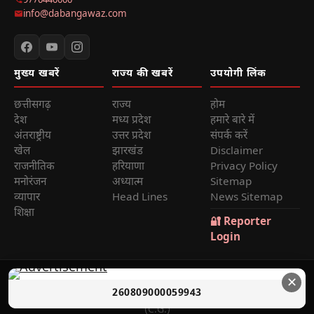
9770440000
info@dabangawaz.com
मुख्य खबरें
राज्य की खबरें
उपयोगी लिंक
छत्तीसगढ़
राज्य
होम
देश
मध्य प्रदेश
हमारे बारे में
अंतराष्ट्रीय
उत्तर प्रदेश
संपर्क करें
खेल
झारखंड
Disclaimer
राजनीतिक
हरियाणा
Privacy Policy
मनोरंजन
अध्यात्म
Sitemap
व्यापार
Head Lines
News Sitemap
शिक्षा
🔐 Reporter
Login
© 2026
Dabang Awaz
— सर्वाधिकार सुरक्षित | Sole Proprietor:
✕
260809000059943
Rana Sikander Singh | Reg. No. 4622012201006321, Raipur
(C.G.)