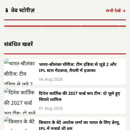
देश का प्रतिनिधित्व
अमित शाह 16
आलीराजपुर में
एएसआई ज्ञानेश्वरी
छत्त
📱 वेब स्टोरीज़
अगस्त को अलवर
दिवासा पर्व की धूम:
यादव का सम्मान:
गांवो
सभी देखें →
आएंगे: 700 करोड़
ग्रामीण पारंपरिक
कॉमनवेल्थ 2026 में
फहरा
की…
वेशभूषा में…
रजत पदक…
शहीद
▶ STORY
▶ STORY
▶ STORY
▶ 
संबंधित खबरें
भारत-श्रीलंका सीरीज: टीम इंडिया से जुड़े 2 और
IPL स्टार गेंदबाज, तैयारी में इजाफा
04 Aug 2026
दिनेश कार्तिक की 2027 वर्ल्ड कप टीम: दो भूले हुए
सितारे शामिल
01 Aug 2026
किसान के बेटे अशोक शर्मा का भारत के लिए डेब्यू,
IPL में मचाई थी धूम