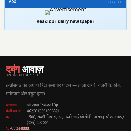
ADS
300 × 600
Read our daily newspaper
दबंग
आवाज़
सच की आवाज़ • भारत
छत्तीसगढ़ का अग्रणी हिंदी समाचार पोर्टल — ताज़ा खबरें, राजनीति, खेल,
मनोरंजन और बहुत कुछ।
श्री राणा सिकंदर सिंह
संपादक
4622012201006321
पंजीयन क्र.
1500, लक्ष्मी निवास, अहमदजी भाई कॉलोनी, नालगढ़ चौक, रायपुर
पता
(CG) 492001
9770440000