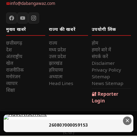
info@dabangawaz.com
मुख्य खबरें
राज्य की खबरें
उपयोगी लिंक
छत्तीसगढ़
राज्य
होम
देश
मध्य प्रदेश
हमारे बारे में
अंतराष्ट्रीय
उत्तर प्रदेश
संपर्क करें
खेल
झारखंड
Disclaimer
राजनीतिक
हरियाणा
Privacy Policy
मनोरंजन
अध्यात्म
Sitemap
व्यापार
Head Lines
News Sitemap
शिक्षा
🔐 Reporter
Login
© 2026
Dabang Awaz
— सर्वाधिकार सुरक्षित | Sole Proprietor:
✕
260807000059153
Rana Sikander Singh | Reg. No. 4622012201006321, Raipur
(C.G.)