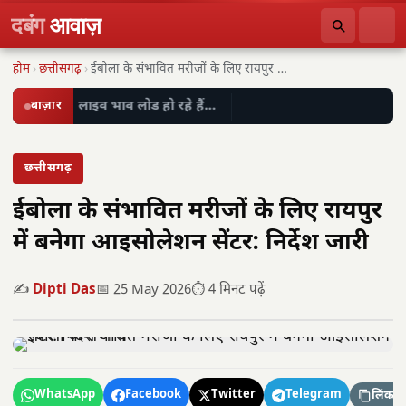
दबंग
आवाज़
होम
›
छत्तीसगढ़
›
ईबोला के संभावित मरीजों के लिए रायपुर में…
बाज़ार
लाइव भाव लोड हो रहे हैं…
छत्तीसगढ़
ईबोला के संभावित मरीजों के लिए रायपुर
में बनेगा आइसोलेशन सेंटर: निर्देश जारी
✍️
Dipti Das
📅 25 May 2026
⏱️ 4 मिनट पढ़ें
WhatsApp
Facebook
Twitter
Telegram
लिंक कॉ