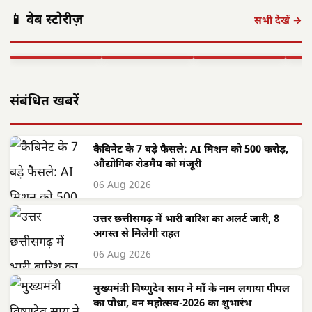
पंकज त्रिपाठी:
मुख्यमंत्री साय का
मुख्य
📱 वेब स्टोरीज़
'बीज बोने में लगा
छत्तीसगढ़ में सौर
फोकस— हर पात्र
साय क
सभी देखें →
समय', 'गैंग्स ऑफ
ऊर्जा क्रांति: CM
हितग्राही तक पहुंचे
सरगु
वासेपुर'…
साय के नेतृत्व में…
शासन…
सेव
▶ STORY
▶ STORY
▶ STORY
▶ 
संबंधित खबरें
कैबिनेट के 7 बड़े फैसले: AI मिशन को 500 करोड़,
औद्योगिक रोडमैप को मंजूरी
06 Aug 2026
उत्तर छत्तीसगढ़ में भारी बारिश का अलर्ट जारी, 8
अगस्त से मिलेगी राहत
06 Aug 2026
मुख्यमंत्री विष्णुदेव साय ने माँ के नाम लगाया पीपल
का पौधा, वन महोत्सव-2026 का शुभारंभ