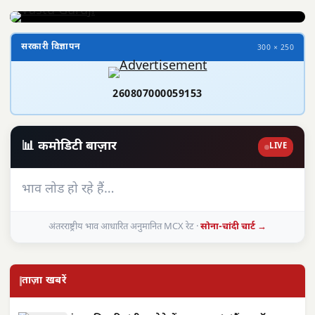
सरकारी विज्ञापन
300 × 250
260807000059153
📊 कमोडिटी बाज़ार
LIVE
भाव लोड हो रहे हैं…
अंतरराष्ट्रीय भाव आधारित अनुमानित MCX रेट ·
सोना-चांदी चार्ट →
ताज़ा खबरें