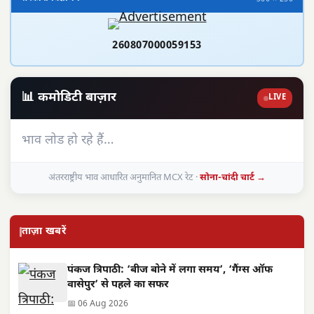
260807000059153
📊 कमोडिटी बाज़ार
LIVE
भाव लोड हो रहे हैं…
अंतरराष्ट्रीय भाव आधारित अनुमानित MCX रेट ·
सोना-चांदी चार्ट →
ताज़ा खबरें
पंकज त्रिपाठी: ‘बीज बोने में लगा समय’, ‘गैंग्स ऑफ
वासेपुर’ से पहले का सफर
📅 06 Aug 2026