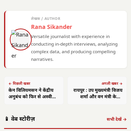
लेखक / AUTHOR
Rana Sikander
Versatile journalist with experience in
conducting in-depth interviews, analyzing
complex data, and producing compelling
narratives.
← पिछली खबर
अगली खबर →
केन विलियमसन ने केंद्रीय
रायपुर : उप मुख्यमंत्री विजय
अनुबंध को फिर से अस्वीकार
शर्मा और वन मंत्री केदार
कर दिया, ये 4 खिलाड़ी भी
कश्यप का एयरपोर्ट में किया
शामिल नहीं
गया आत्मीय स्वागत
पंकज त्रिपाठी:
मुख्यमंत्री साय का
मुख्य
📱 वेब स्टोरीज़
'बीज बोने में लगा
छत्तीसगढ़ में सौर
फोकस— हर पात्र
साय क
सभी देखें →
समय', 'गैंग्स ऑफ
ऊर्जा क्रांति: CM
हितग्राही तक पहुंचे
सरगु
वासेपुर'…
साय के नेतृत्व में…
शासन…
सेव