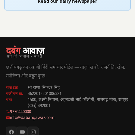
Read our daily newspaper
दबंग
आवाज़
सच की आवाज़ • भारत
छत्तीसगढ़ का अग्रणी हिंदी समाचार पोर्टल — ताज़ा खबरें, राजनीति, खेल,
मनोरंजन और बहुत कुछ।
श्री राणा सिकंदर सिंह
संपादक
4622012201006321
पंजीयन क्र.
1500, लक्ष्मी निवास, अहमदजी भाई कॉलोनी, नालगढ़ चौक, रायपुर
पता
(CG) 492001
9770440000
info@dabangawaz.com