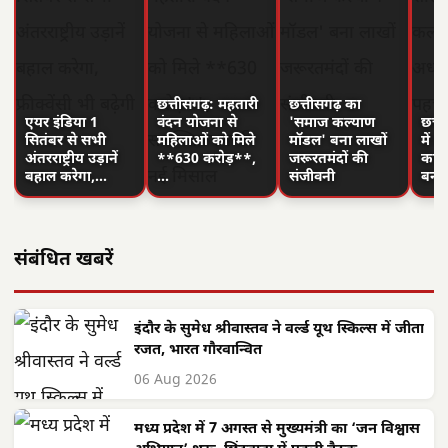
छत्तीसगढ़: महतारी
छत्तीसगढ़ का
एयर इंडिया 1
वंदन योजना से
'समाज कल्याण
छत्त
सितंबर से सभी
महिलाओं को मिले
मॉडल' बना लाखों
में 
अंतरराष्ट्रीय उड़ानें
**630 करोड़**,
जरूरतमंदों की
का न
बहाल करेगा,…
…
संजीवनी
बनी
संबंधित खबरें
इंदौर के सुमेध श्रीवास्तव ने वर्ल्ड यूथ स्किल्स में जीता
रजत, भारत गौरवान्वित
06 Aug 2026
मध्य प्रदेश में 7 अगस्त से मुख्यमंत्री का ‘जन विश्वास