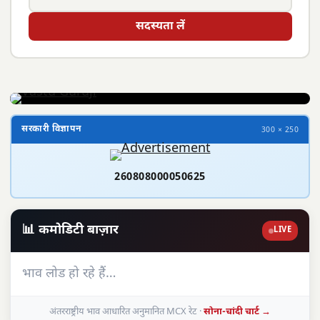
सदस्यता लें
सरकारी विज्ञापन
300 × 250
260808000050625
📊 कमोडिटी बाज़ार
LIVE
भाव लोड हो रहे हैं…
अंतरराष्ट्रीय भाव आधारित अनुमानित MCX रेट ·
सोना-चांदी चार्ट →