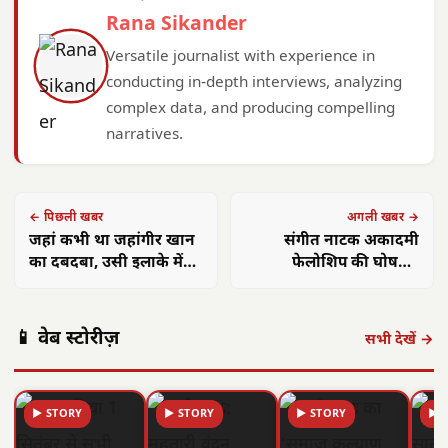
Rana Sikander
Versatile journalist with experience in
conducting in-depth interviews, analyzing
complex data, and producing compelling
narratives.
← पिछली खबर
अगली खबर →
जहां कभी था जहांगीर खान
संगीत नाटक अकादमी
का दबदबा, उसी इलाके में
फेलोशिप की घोषणा,
हाफ पैंट पहन पुलिस ने
रामलाल बरेठ समेत 7 दिग्गज
निकाली परेड
कलाकारों को सम्मान
📱 वेब स्टोरीज़
सभी देखें →
▶ STORY
▶ STORY
▶ STORY
▶ 