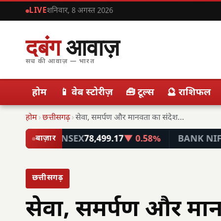
LIVE
शनिवार, 8 अगस्त 2026
दबंग
आवाज़
सच की आवाज़ — भारत
होम
📱 वेब स्टोरीज़
🧰 टूल्स
🔮 राशिफल
होम
›
छत्तीसगढ़
›
सेवा, समर्पण और मानवता का संदेश: गुरु अर्जुन…
SENSEX
78,499.17
▼ 0.58%
BANK NIFTY
57,74
बाज़ार
छत्तीसगढ़
सेवा, समर्पण और मानव