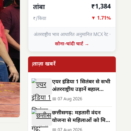
₹1,384
तांबा
▼ 1.71%
₹/किग्रा
अंतरराष्ट्रीय भाव आधारित अनुमानित MCX रेट ·
सोना-चांदी चार्ट →
ताज़ा खबरें
एयर इंडिया 1 सितंबर से सभी
अंतरराष्ट्रीय उड़ानें बहाल
करेगा, फ्रीक्वेंसी भी बढ़ेगी
📅 07 Aug 2026
छत्तीसगढ़: महतारी वंदन
योजना से महिलाओं को मिले
**630 करोड़**,
📅 07 Aug 2026