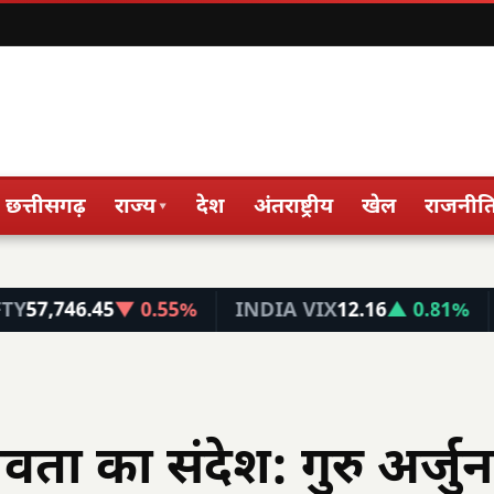
छत्तीसगढ़
राज्य
देश
अंतराष्ट्रीय
खेल
राजनीत
▾
6.45
▼ 0.55%
INDIA VIX
12.16
▲ 0.81%
FIN N
ता का संदेश: गुरु अर्जुन