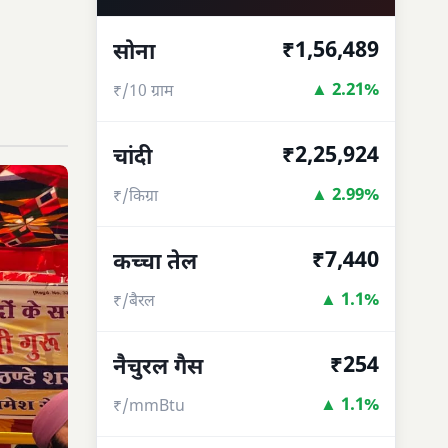
₹1,56,489
सोना
▲ 2.21%
₹/10 ग्राम
₹2,25,924
चांदी
▲ 2.99%
₹/किग्रा
₹7,440
कच्चा तेल
▲ 1.1%
₹/बैरल
₹254
नैचुरल गैस
▲ 1.1%
₹/mmBtu