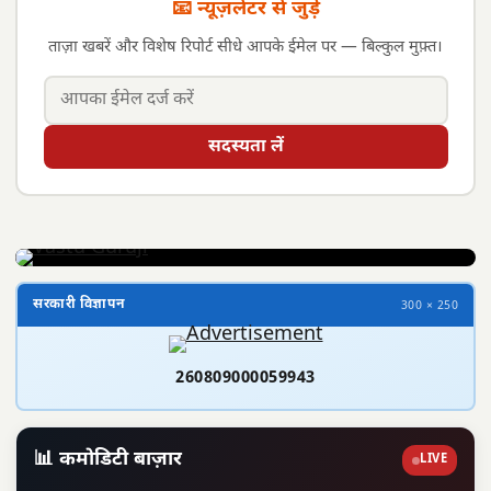
📧 न्यूज़लेटर से जुड़ें
ताज़ा खबरें और विशेष रिपोर्ट सीधे आपके ईमेल पर — बिल्कुल मुफ़्त।
सदस्यता लें
सरकारी विज्ञापन
300 × 250
260809000059943
📊 कमोडिटी बाज़ार
LIVE