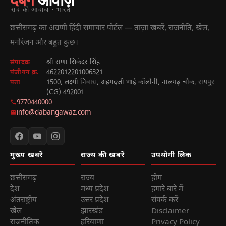
सच की आवाज़ • भारत
छत्तीसगढ़ का अग्रणी हिंदी समाचार पोर्टल — ताज़ा खबरें, राजनीति, खेल,
मनोरंजन और बहुत कुछ।
श्री राणा सिकंदर सिंह
संपादक
4622012201006321
पंजीयन क्र.
1500, लक्ष्मी निवास, अहमदजी भाई कॉलोनी, नालगढ़ चौक, रायपुर
पता
(CG) 492001
9770440000
info@dabangawaz.com
मुख्य खबरें
राज्य की खबरें
उपयोगी लिंक
छत्तीसगढ़
राज्य
होम
देश
मध्य प्रदेश
हमारे बारे में
अंतराष्ट्रीय
उत्तर प्रदेश
संपर्क करें
खेल
झारखंड
Disclaimer
राजनीतिक
हरियाणा
Privacy Policy