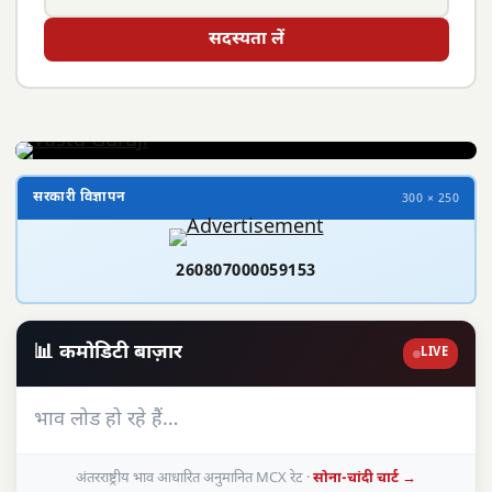
सदस्यता लें
सरकारी विज्ञापन
300 × 250
260807000059153
📊 कमोडिटी बाज़ार
LIVE
भाव लोड हो रहे हैं…
अंतरराष्ट्रीय भाव आधारित अनुमानित MCX रेट ·
सोना-चांदी चार्ट →