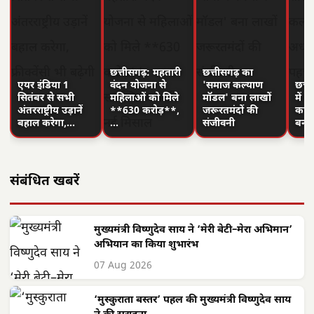
छत्तीसगढ़: महतारी
छत्तीसगढ़ का
एयर इंडिया 1
वंदन योजना से
'समाज कल्याण
छत्त
सितंबर से सभी
महिलाओं को मिले
मॉडल' बना लाखों
में 
अंतरराष्ट्रीय उड़ानें
**630 करोड़**,
जरूरतमंदों की
का न
बहाल करेगा,…
…
संजीवनी
बनी
संबंधित खबरें
मुख्यमंत्री विष्णुदेव साय ने ‘मेरी बेटी–मेरा अभिमान’
अभियान का किया शुभारंभ
07 Aug 2026
‘मुस्कुराता बस्तर’ पहल की मुख्यमंत्री विष्णुदेव साय