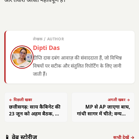
और तैयारी अत्यंत महत्वपूर्ण है।
लेखक / AUTHOR
Dipti Das
दीप्ति दास दबंग आवाज़ की संवाददाता हैं, जो विभिन्न
विषयों पर सटीक और संतुलित रिपोर्टिंग के लिए जानी
जाती हैं।
← पिछली खबर
अगली खबर →
छत्तीसगढ़: साय कैबिनेट की
MP से AP जाएगा बाघ,
23 जून को अहम बैठक, होंगे
गांधी सागर में चीते; वन्यजीव
कई बड़े फैसले
सुरक्षा को बनेगा टास्क फोर्स
छत्तीसगढ़ को केंद्र
MSME आउटरीच
मनेंद्रगढ़-चिरमिरी-
की बड़ी सौगात:
पूर्व 
📱 वेब स्टोरीज़
कार्यक्रम, 87
भरतपुर HIV
राजनांदगांव में
का व
सभी देखें →