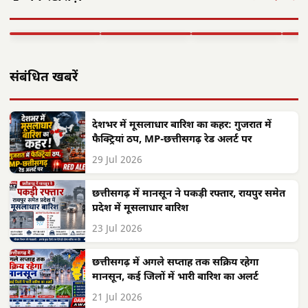
हितग्राहियों को 87
नियंत्रण में अव्वल,
इलेक्ट्रॉनिक्स
विवे
करोड़ के ऋण…
राष्ट्रीय लक्ष्य प्राप्त
मैन्युफैक्चरिंग…
श्रद्
▶ STORY
▶ STORY
▶ STORY
▶ 
संबंधित खबरें
देशभर में मूसलाधार बारिश का कहर: गुजरात में
फैक्ट्रियां ठप, MP-छत्तीसगढ़ रेड अलर्ट पर
29 Jul 2026
छत्तीसगढ़ में मानसून ने पकड़ी रफ्तार, रायपुर समेत
प्रदेश में मूसलाधार बारिश
23 Jul 2026
छत्तीसगढ़ में अगले सप्ताह तक सक्रिय रहेगा
मानसून, कई जिलों में भारी बारिश का अलर्ट
21 Jul 2026