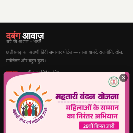
दबंग
आवाज़
सच की आवाज़ • भारत
छत्तीसगढ़ का अग्रणी हिंदी समाचार पोर्टल — ताज़ा खबरें, राजनीति, खेल,
मनोरंजन और बहुत कुछ।
श्री राणा सिकंदर सिंह
संपादक
✕
4622012201006321
पंजीयन क्र.
1500, लक्ष्मी निवास, अहमदजी भाई कॉलोनी, नालगढ़ चौक, रायपुर
पता
(CG) 492001
9770440000
info@dabangawaz.com
मुख्य खबरें
राज्य की खबरें
उपयोगी लिंक