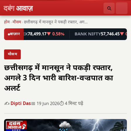
दबंग
आवाज़
होम
›
मौसम
›
छत्तीसगढ़ में मानसून ने पकड़ी रफ्तार, अगले 3…
SENSEX
बाज़ार
78,499.17
▼ 0.58%
BANK NIFTY
57,746.45
▼ 0.55%
मौसम
छत्तीसगढ़ में मानसून ने पकड़ी रफ्तार,
अगले 3 दिन भारी बारिश-वज्रपात का
अलर्ट
✍️
Dipti Das
📅 19 Jun 2026
⏱️ 4 मिनट पढ़ें