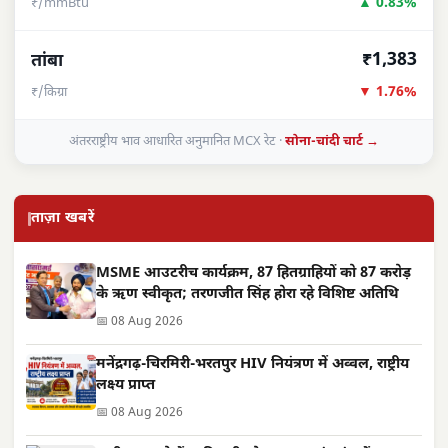
▲ 0.83%
₹/mmBtu
₹1,383
तांबा
▼ 1.76%
₹/किग्रा
अंतरराष्ट्रीय भाव आधारित अनुमानित MCX रेट ·
सोना-चांदी चार्ट →
ताज़ा खबरें
MSME आउटरीच कार्यक्रम, 87 हितग्राहियों को 87 करोड़
के ऋण स्वीकृत; तरणजीत सिंह होरा रहे विशिष्ट अतिथि
📅 08 Aug 2026
मनेंद्रगढ़-चिरमिरी-भरतपुर HIV नियंत्रण में अव्वल, राष्ट्रीय
लक्ष्य प्राप्त
📅 08 Aug 2026