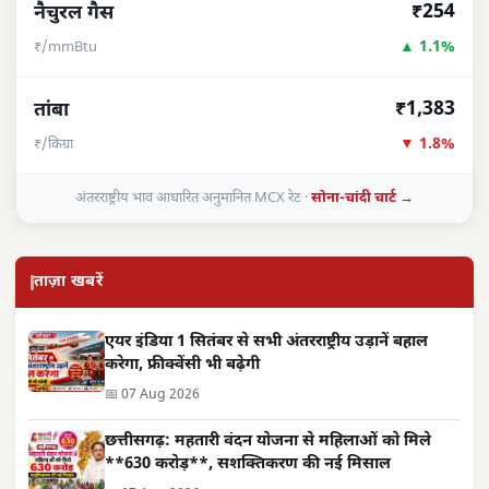
₹254
नैचुरल गैस
▲ 1.1%
₹/mmBtu
₹1,383
तांबा
▼ 1.8%
₹/किग्रा
अंतरराष्ट्रीय भाव आधारित अनुमानित MCX रेट ·
सोना-चांदी चार्ट →
ताज़ा खबरें
एयर इंडिया 1 सितंबर से सभी अंतरराष्ट्रीय उड़ानें बहाल
करेगा, फ्रीक्वेंसी भी बढ़ेगी
📅 07 Aug 2026
छत्तीसगढ़: महतारी वंदन योजना से महिलाओं को मिले
**630 करोड़**, सशक्तिकरण की नई मिसाल