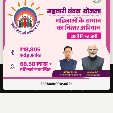
Read our daily newspaper
दबंग
आवाज़
सच की आवाज़ • भारत
260808000050625
छत्तीसगढ़ का अग्रणी हिंदी समाचार पोर्टल — ताज़ा खबरें, राजनीति, खेल,
मनोरंजन और बहुत कुछ।
श्री राणा सिकंदर सिंह
संपादक
4622012201006321
पंजीयन क्र.