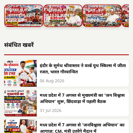
एयर इंडिया 1
वंदन योजना से
'समाज कल्याण
छत्त
सितंबर से सभी
महिलाओं को मिले
मॉडल' बना लाखों
में 
▶ STORY
▶ STORY
▶ STORY
▶ 
अंतरराष्ट्रीय उड़ानें
**630 करोड़**,
जरूरतमंदों की
का न
बहाल करेगा,…
…
संजीवनी
बनी
संबंधित खबरें
इंदौर के सुमेध श्रीवास्तव ने वर्ल्ड यूथ स्किल्स में जीता
रजत, भारत गौरवान्वित
06 Aug 2026
मध्य प्रदेश में 7 अगस्त से मुख्यमंत्री का ‘जन विश्वास
अभियान’ शुरू, छिंदवाड़ा में पहली बैठक
31 Jul 2026
मध्य प्रदेश में 7 अगस्त से ‘जनविश्वास अभियान’ का
आगाज़: CM, मंत्री उतरेंगे मैदान में