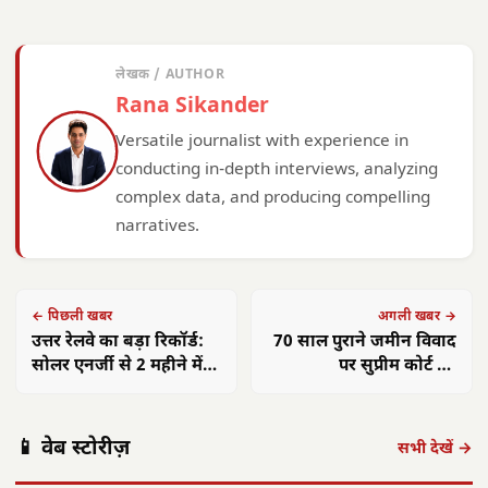
लेखक / AUTHOR
Rana Sikander
Versatile journalist with experience in
conducting in-depth interviews, analyzing
complex data, and producing compelling
narratives.
← पिछली खबर
अगली खबर →
उत्तर रेलवे का बड़ा रिकॉर्ड:
70 साल पुराने जमीन विवाद
सोलर एनर्जी से 2 महीने में
पर सुप्रीम कोर्ट का
₹2.2 करोड़ की बचत, 3.4
ऐतिहासिक फैसला, जजों का
मिलियन यूनिट बिजली
जन्म भी नहीं हुआ था जब
उत्पादन
शुरू हुआ था मामला
📱 वेब स्टोरीज़
सभी देखें →
छत्तीसगढ़: महतारी
छत्तीसगढ़ का