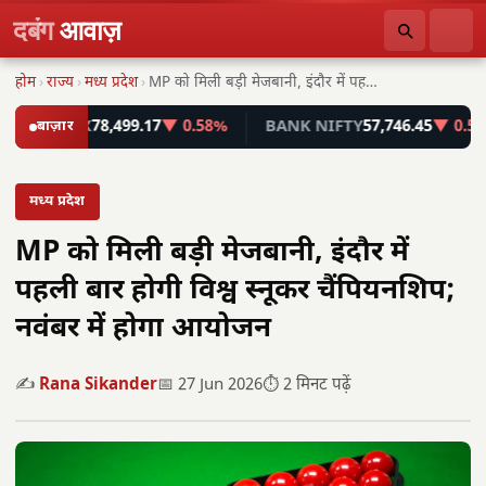
दबंग
आवाज़
होम
›
राज्य
›
मध्य प्रदेश
›
MP को मिली बड़ी मेजबानी, इंदौर में पहली…
SENSEX
बाज़ार
78,499.17
▼ 0.58%
BANK NIFTY
57,746.45
▼ 0.55%
मध्य प्रदेश
MP को मिली बड़ी मेजबानी, इंदौर में
पहली बार होगी विश्व स्नूकर चैंपियनशिप;
नवंबर में होगा आयोजन
✍️
Rana Sikander
📅 27 Jun 2026
⏱️ 2 मिनट पढ़ें