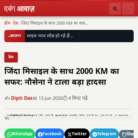
दबंग
आवाज़
होम
›
देश
›
जिंदा मिसाइल के साथ 2000 KM का सफर:…
बाज़ार
लाइव भाव लोड हो रहे हैं…
देश
जिंदा मिसाइल के साथ 2000 KM का
सफर: नौसेना ने टाला बड़ा हादसा
✍️
Dipti Das
📅 13 Jun 2026
⏱️ 4 मिनट पढ़ें
WhatsApp
Facebook
Twitter
Telegram
लिंक कॉ