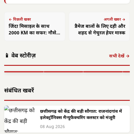
← पिछली खबर
अगली खबर →
जिंदा मिसाइल के साथ
डैमेज बालों के लिए दही और
2000 KM का सफर: नौसेना
शहद से नेचुरल हेयर मास्क
ने टाला बड़ा हादसा
अमित शाह 16
आलीराजपुर में
एएसआई ज्ञानेश्वरी
छत्त
📱 वेब स्टोरीज़
अगस्त को अलवर
दिवासा पर्व की धूम:
यादव का सम्मान:
गांवो
सभी देखें →
आएंगे: 700 करोड़
ग्रामीण पारंपरिक
कॉमनवेल्थ 2026 में
फहरा
की…
वेशभूषा में…
रजत पदक…
शहीद
▶ STORY
▶ STORY
▶ STORY
▶ 
संबंधित खबरें
छत्तीसगढ़ को केंद्र की बड़ी सौगात: राजनांदगांव में
इलेक्ट्रॉनिक्स मैन्युफैक्चरिंग क्लस्टर को मंजूरी
08 Aug 2026