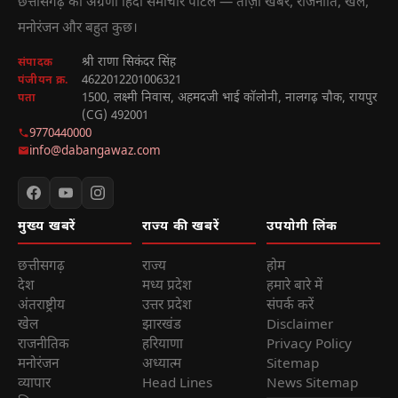
छत्तीसगढ़ का अग्रणी हिंदी समाचार पोर्टल — ताज़ा खबरें, राजनीति, खेल,
मनोरंजन और बहुत कुछ।
श्री राणा सिकंदर सिंह
संपादक
4622012201006321
पंजीयन क्र.
1500, लक्ष्मी निवास, अहमदजी भाई कॉलोनी, नालगढ़ चौक, रायपुर
पता
(CG) 492001
9770440000
info@dabangawaz.com
मुख्य खबरें
राज्य की खबरें
उपयोगी लिंक
छत्तीसगढ़
राज्य
होम
देश
मध्य प्रदेश
हमारे बारे में
अंतराष्ट्रीय
उत्तर प्रदेश
संपर्क करें
खेल
झारखंड
Disclaimer
राजनीतिक
हरियाणा
Privacy Policy
मनोरंजन
अध्यात्म
Sitemap
व्यापार
Head Lines
News Sitemap