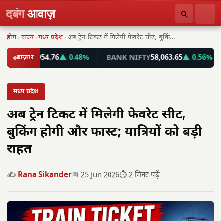
दबंग
आवाज़
होम
›
राज्य
›
मध्य प्रदेश
›
अब ट्रेन टिकट में मिलेगी फेवरेट सीट, बुकिंग…
SEX
78,954.76
बाज़ार
▲ 0.48%
BANK NIFTY
58,063.65
▲ 0.56%
IN
मध्य प्रदेश
अब ट्रेन टिकट में मिलेगी फेवरेट सीट,
बुकिंग होगी और फास्ट; यात्रियों को बड़ी
राहत
✍️
Rana Sikander
📅 25 Jun 2026
⏱️ 2 मिनट पढ़ें