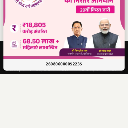
Read our daily newspaper
दबंग
आवाज़
सच की आवाज़ • भारत
260806000052235
छत्तीसगढ़ का अग्रणी हिंदी समाचार पोर्टल — ताज़ा खबरें, राजनीति, खेल,
मनोरंजन और बहुत कुछ।
श्री राणा सिकंदर सिंह
संपादक
4622012201006321
पंजीयन क्र.
📣 WhatsApp चैनल से जुड़ें — ताज़ा खबरें पाएं
✕
1500, लक्ष्मी निवास, अहमदजी भाई कॉलोनी, नालगढ़ चौक, रायपुर
पता
(CG) 492001
9770440000
info@dabangawaz.com