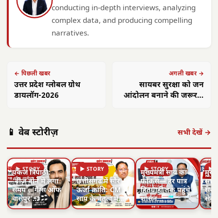
conducting in-depth interviews, analyzing
complex data, and producing compelling
narratives.
← पिछली खबर
अगली खबर →
उत्तर प्रदेश ग्लोबल ग्रोथ
सायबर सुरक्षा को जन
डायलॉग-2026
आंदोलन बनाने की जरूरत,
हर नागरिक बने डिजिटली
जागरूक : मुख्यमंत्री डॉ.
यादव
📱 वेब स्टोरीज़
सभी देखें →
▶ STORY
▶ STORY
▶ STORY
▶ 
पंकज त्रिपाठी:
मुख्यमंत्री साय का
मुख्य
'बीज बोने में लगा
छत्तीसगढ़ में सौर
फोकस— हर पात्र
साय क
समय', 'गैंग्स ऑफ
ऊर्जा क्रांति: CM
हितग्राही तक पहुंचे
सरगु
वासेपुर'…
साय के नेतृत्व में…
शासन…
सेव