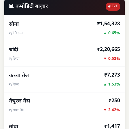
📊 कमोडिटी बाज़ार
LIVE
₹1,54,328
सोना
▲ 0.65%
₹/10 ग्राम
₹2,20,665
चांदी
▼ 0.53%
₹/किग्रा
₹7,273
कच्चा तेल
▲ 1.53%
₹/बैरल
₹250
नैचुरल गैस
▼ 2.42%
₹/mmBtu
₹1,417
तांबा