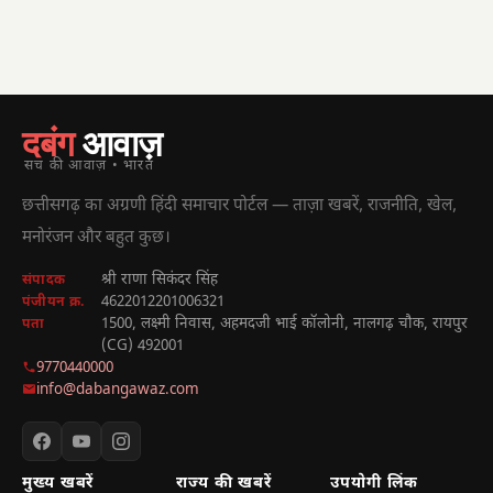
दबंग
आवाज़
सच की आवाज़ • भारत
छत्तीसगढ़ का अग्रणी हिंदी समाचार पोर्टल — ताज़ा खबरें, राजनीति, खेल,
मनोरंजन और बहुत कुछ।
श्री राणा सिकंदर सिंह
संपादक
4622012201006321
पंजीयन क्र.
1500, लक्ष्मी निवास, अहमदजी भाई कॉलोनी, नालगढ़ चौक, रायपुर
पता
(CG) 492001
9770440000
info@dabangawaz.com
मुख्य खबरें
राज्य की खबरें
उपयोगी लिंक