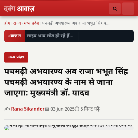
दबंग
आवाज़
होम
›
राज्य
›
मध्य प्रदेश
›
पचमढ़ी अभयारण्य अब राजा भभूत सिंह पचमढ़ी अभयारण्य…
बाज़ार
लाइव भाव लोड हो रहे हैं…
मध्य प्रदेश
पचमढ़ी अभयारण्य अब राजा भभूत सिंह
पचमढ़ी अभयारण्य के नाम से जाना
जाएगा: मुख्यमंत्री डॉ. यादव
✍️
Rana Sikander
📅 03 Jun 2025
⏱️ 5 मिनट पढ़ें