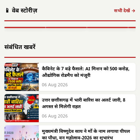
पंकज त्रिपाठी:
मुख्यमंत्री साय का
मुख्य
📱 वेब स्टोरीज़
'बीज बोने में लगा
छत्तीसगढ़ में सौर
फोकस— हर पात्र
साय क
सभी देखें →
समय', 'गैंग्स ऑफ
ऊर्जा क्रांति: CM
हितग्राही तक पहुंचे
सरगु
वासेपुर'…
साय के नेतृत्व में…
शासन…
सेव
▶ STORY
▶ STORY
▶ STORY
▶ 
संबंधित खबरें
कैबिनेट के 7 बड़े फैसले: AI मिशन को 500 करोड़,
औद्योगिक रोडमैप को मंजूरी
06 Aug 2026
उत्तर छत्तीसगढ़ में भारी बारिश का अलर्ट जारी, 8
अगस्त से मिलेगी राहत
06 Aug 2026
मुख्यमंत्री विष्णुदेव साय ने माँ के नाम लगाया पीपल
का पौधा, वन महोत्सव-2026 का शुभारंभ