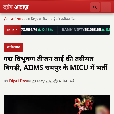
दबंग
आवाज़
होम
›
छत्तीसगढ़
›
पद्म विभूषण तीजन बाई की तबीयत बिगड़ी, AIIMS…
SENSEX
बाज़ार
78,954.76
▲ 0.48%
BANK NIFTY
58,063.65
▲ 0.56%
छत्तीसगढ़
पद्म विभूषण तीजन बाई की तबीयत
बिगड़ी, AIIMS रायपुर के MICU में भर्ती
✍️
Dipti Das
📅 29 May 2026
⏱️ 4 मिनट पढ़ें