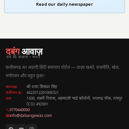
Read our daily newspaper
दबंग
आवाज़
सच की आवाज़ • भारत
छत्तीसगढ़ का अग्रणी हिंदी समाचार पोर्टल — ताज़ा खबरें, राजनीति, खेल,
मनोरंजन और बहुत कुछ।
श्री राणा सिकंदर सिंह
संपादक
4622012201006321
पंजीयन क्र.
1500, लक्ष्मी निवास, अहमदजी भाई कॉलोनी, नालगढ़ चौक, रायपुर
पता
(CG) 492001
9770440000
info@dabangawaz.com