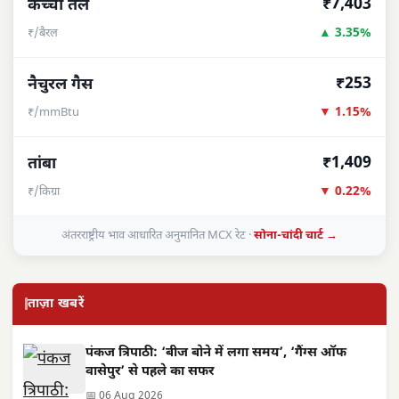
₹7,403
कच्चा तेल
▲ 3.35%
₹/बैरल
₹253
नैचुरल गैस
▼ 1.15%
₹/mmBtu
₹1,409
तांबा
▼ 0.22%
₹/किग्रा
अंतरराष्ट्रीय भाव आधारित अनुमानित MCX रेट ·
सोना-चांदी चार्ट →
ताज़ा खबरें
पंकज त्रिपाठी: ‘बीज बोने में लगा समय’, ‘गैंग्स ऑफ
वासेपुर’ से पहले का सफर
📅 06 Aug 2026