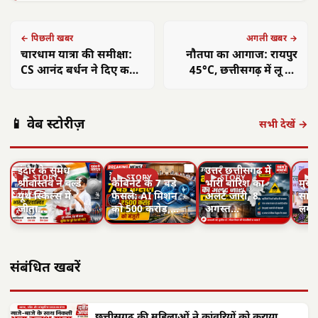
← पिछली खबर
अगली खबर →
चारधाम यात्रा की समीक्षा:
नौतपा का आगाज: रायपुर
CS आनंद बर्धन ने दिए कड़े
45°C, छत्तीसगढ़ में लू का
निर्देश, यात्रियों को सुविधा
तांडव, 4 दिन राहत नहीं
पर जोर
📱 वेब स्टोरीज़
सभी देखें →
इंदौर के सुमेध
उत्तर छत्तीसगढ़ में
▶ STORY
▶ STORY
▶ STORY
▶ 
श्रीवास्तव ने वर्ल्ड
कैबिनेट के 7 बड़े
भारी बारिश का
मुख्य
यूथ स्किल्स में
फैसले: AI मिशन
अलर्ट जारी, 8
साय 
जीता…
को 500 करोड़,…
अगस्त…
लगा
संबंधित खबरें
छत्तीसगढ़ की महिलाओं ने कांवरियों को कराया