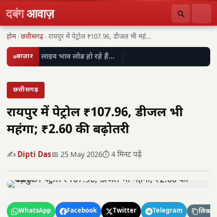
दबंग
आवाज़
होम
›
छत्तीसगढ़
›
रायपुर में पेट्रोल ₹107.96, डीजल भी महंगा; ₹2.60…
बाज़ार
लाइव भाव लोड हो रहे हैं…
छत्तीसगढ़
रायपुर में पेट्रोल ₹107.96, डीजल भी
महंगा; ₹2.60 की बढ़ोतरी
✍️
Dipti Das
📅 25 May 2026
⏱️ 4 मिनट पढ़ें
WhatsApp
Facebook
Twitter
Telegram
लिंक कॉ