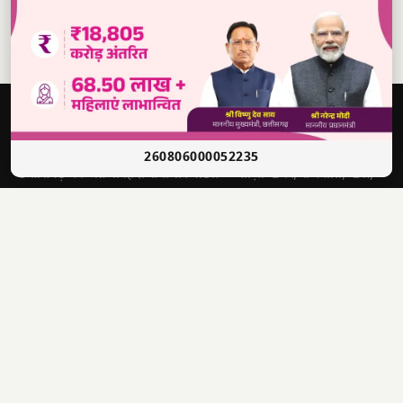
दबंग
आवाज़
सच की आवाज़ • भारत
260806000052235
छत्तीसगढ़ का अग्रणी हिंदी समाचार पोर्टल — ताज़ा खबरें, राजनीति, खेल,
मनोरंजन और बहुत कुछ।
श्री राणा सिकंदर सिंह
संपादक
4622012201006321
पंजीयन क्र.
📣 WhatsApp चैनल से जुड़ें — ताज़ा खबरें पाएं
✕
1500, लक्ष्मी निवास, अहमदजी भाई कॉलोनी, नालगढ़ चौक, रायपुर
पता
(CG) 492001
9770440000
info@dabangawaz.com
मुख्य खबरें
राज्य की खबरें
उपयोगी लिंक