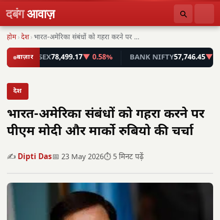
दबंग
आवाज़
होम
›
देश
›
भारत-अमेरिका संबंधों को गहरा करने पर पीएम मोदी…
SENSEX
बाज़ार
78,499.17
▼ 0.58%
BANK NIFTY
57,746.45
▼ 0.55%
देश
भारत-अमेरिका संबंधों को गहरा करने पर
पीएम मोदी और मार्को रुबियो की चर्चा
✍️
Dipti Das
📅 23 May 2026
⏱️ 5 मिनट पढ़ें