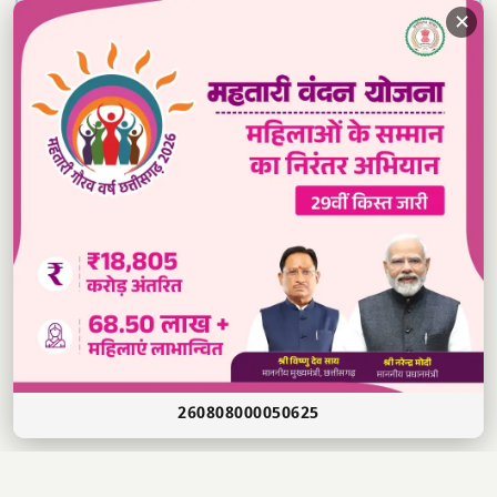
✕
Read our daily newspaper
260808000050625