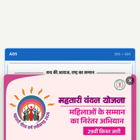
300 × 100
ADS
300 × 600
✕