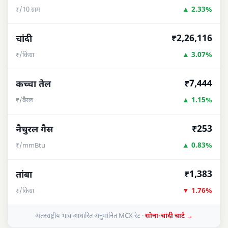
▲ 2.33%
₹/10 ग्राम
₹2,26,116
चांदी
▲ 3.07%
₹/किग्रा
₹7,444
कच्चा तेल
▲ 1.15%
₹/बैरल
₹253
नैचुरल गैस
▲ 0.83%
₹/mmBtu
₹1,383
तांबा
▼ 1.76%
₹/किग्रा
अंतरराष्ट्रीय भाव आधारित अनुमानित MCX रेट ·
सोना-चांदी चार्ट →