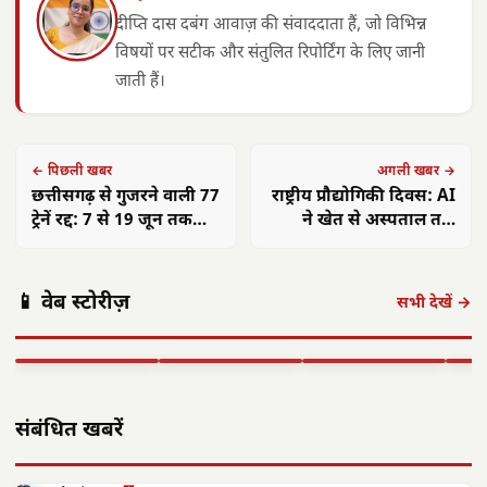
दीप्ति दास दबंग आवाज़ की संवाददाता हैं, जो विभिन्न
विषयों पर सटीक और संतुलित रिपोर्टिंग के लिए जानी
जाती हैं।
← पिछली खबर
अगली खबर →
छत्तीसगढ़ से गुजरने वाली 77
राष्ट्रीय प्रौद्योगिकी दिवस: AI
ट्रेनें रद्द: 7 से 19 जून तक
ने खेत से अस्पताल तक
यात्री परेशान
बदली तस्वीर, IIT निदेशकों
ने बताया भविष्य
अमित शाह 16
आलीराजपुर में
एएसआई ज्ञानेश्वरी
छत्त
📱 वेब स्टोरीज़
अगस्त को अलवर
दिवासा पर्व की धूम:
यादव का सम्मान:
गांवो
सभी देखें →
आएंगे: 700 करोड़
ग्रामीण पारंपरिक
कॉमनवेल्थ 2026 में
फहरा
की…
वेशभूषा में…
रजत पदक…
शहीद
▶ STORY
▶ STORY
▶ STORY
▶ 
संबंधित खबरें