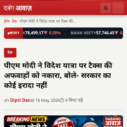
दबंग
आवाज़
होम
›
देश
›
पीएम मोदी ने विदेश यात्रा पर टैक्स की…
SENSEX
बाज़ार
78,499.17
▼ 0.58%
BANK NIFTY
57,746.45
▼ 0.55%
देश
पीएम मोदी ने विदेश यात्रा पर टैक्स की
अफवाहों को नकारा, बोले- सरकार का
कोई इरादा नहीं
✍️
Dipti Das
📅 16 May 2026
⏱️ 4 मिनट पढ़ें