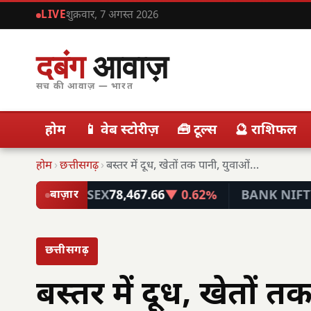
LIVE
शुक्रवार, 7 अगस्त 2026
दबंग
आवाज़
सच की आवाज़ — भारत
होम
📱 वेब स्टोरीज़
🧰 टूल्स
🔮 राशिफल
होम
›
छत्तीसगढ़
›
बस्तर में दूध, खेतों तक पानी, युवाओं को…
SENSEX
78,467.66
▼ 0.62%
BANK NIFTY
57,779.
बाज़ार
छत्तीसगढ़
बस्तर में दूध, खेतों