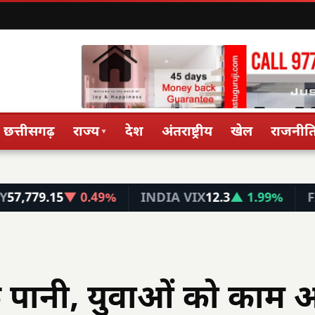
छत्तीसगढ़
राज्य
देश
अंतराष्ट्रीय
खेल
राजनीत
▾
15
▼ 0.49%
INDIA VIX
12.3
▲ 1.99%
FIN NIFT
 तक पानी, युवाओं को काम