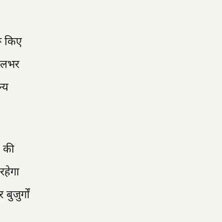
रू किए
 सालभर
्य
ं की
रहेगा
जुर्गों