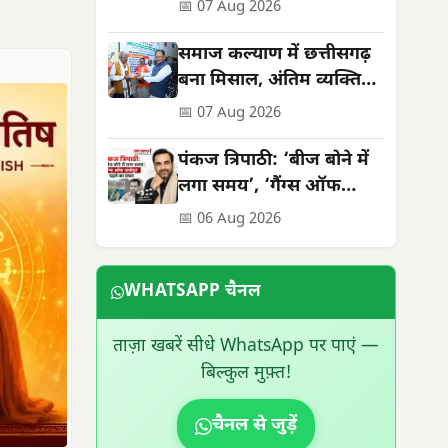
सराहना
📅 07 Aug 2026
समाज कल्याण में छत्तीसगढ़
बना मिसाल, अंतिम व्यक्ति
तक पहुंच रहीं योजनाएं
📅 07 Aug 2026
पंकज त्रिपाठी: ‘बीज बोने में
लगा समय’, ‘गैंग्स ऑफ
वासेपुर’ से पहले का सफर
📅 06 Aug 2026
WHATSAPP चैनल
ताज़ा खबरें सीधे WhatsApp पर पाएं —
बिल्कुल मुफ़्त!
चैनल से जुड़ें