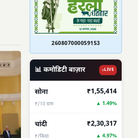
260807000059153
📊 कमोडिटी बाज़ार
LIVE
₹1,55,414
सोना
▲ 1.49%
₹/10 ग्राम
₹2,30,317
चांदी
▲ 4.97%
₹/किग्रा