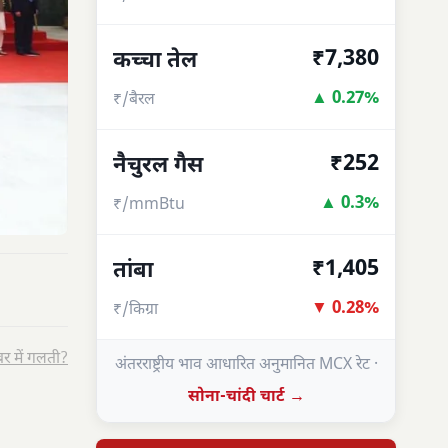
₹7,380
कच्चा तेल
▲ 0.27%
₹/बैरल
₹252
नैचुरल गैस
▲ 0.3%
₹/mmBtu
₹1,405
तांबा
▼ 0.28%
₹/किग्रा
र में गलती?
अंतरराष्ट्रीय भाव आधारित अनुमानित MCX रेट ·
सोना-चांदी चार्ट →