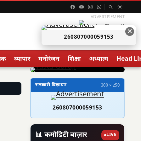
☀️
ADVERTISEMENT
✕
260807000059153
िक
व्यापार
मनोरंजन
शिक्षा
अध्यात्म
Head Li
सरकारी विज्ञापन
300 × 250
260807000059153
📊 कमोडिटी बाज़ार
LIVE