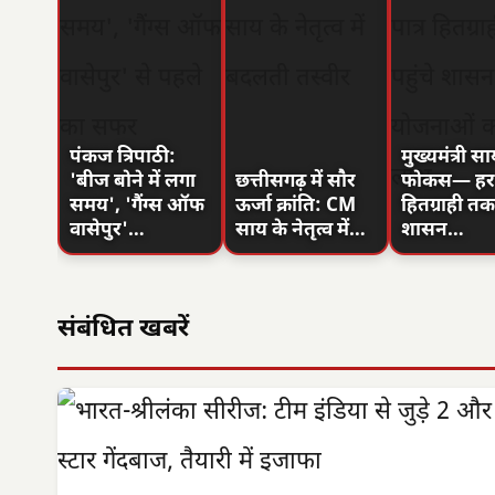
पंकज त्रिपाठी:
मुख्यमंत्री स
'बीज बोने में लगा
छत्तीसगढ़ में सौर
फोकस— हर प
समय', 'गैंग्स ऑफ
ऊर्जा क्रांति: CM
हितग्राही तक 
वासेपुर'…
साय के नेतृत्व में…
शासन…
संबंधित खबरें