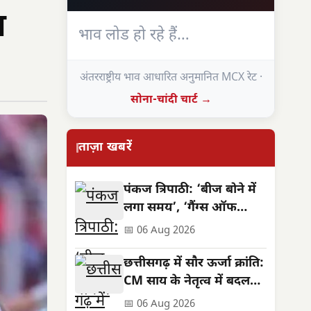
म
भाव लोड हो रहे हैं…
अंतरराष्ट्रीय भाव आधारित अनुमानित MCX रेट ·
सोना-चांदी चार्ट →
ताज़ा खबरें
पंकज त्रिपाठी: ‘बीज बोने में
लगा समय’, ‘गैंग्स ऑफ
वासेपुर’ से पहले का सफर
📅 06 Aug 2026
छत्तीसगढ़ में सौर ऊर्जा क्रांति:
CM साय के नेतृत्व में बदलती
तस्वीर
📅 06 Aug 2026