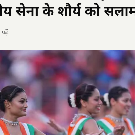
तीय सेना के शौर्य को सला
ढ़ें