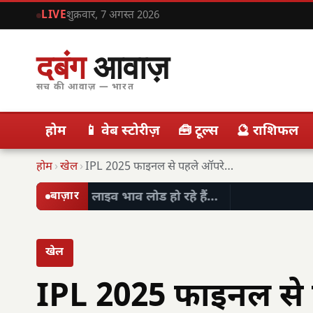
LIVE
शुक्रवार, 7 अगस्त 2026
दबंग
आवाज़
सच की आवाज़ — भारत
होम
📱 वेब स्टोरीज़
🧰 टूल्स
🔮 राशिफल
होम
›
खेल
›
IPL 2025 फाइनल से पहले ऑपरेशन सिंदूर की…
लाइव भाव लोड हो रहे हैं…
बाज़ार
खेल
IPL 2025 फाइनल से 