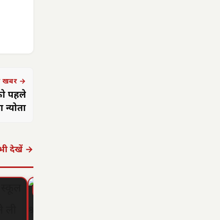
 खबर →
को पहले
 न्योता
ी देखें →
▶ STORY
▶ STORY
▶ STORY