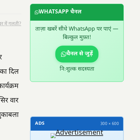
WHATSAPP चैनल
र में गलती?
ताज़ा खबरें सीधे WhatsApp पर पाएं —
बिल्कुल मुफ़्त!
चैनल से जुड़ें
र
निःशुल्क सदस्यता
 का दिल
र्यक्रम
300 × 100
 सिर वार
मुकाबला
ADS
300 × 600