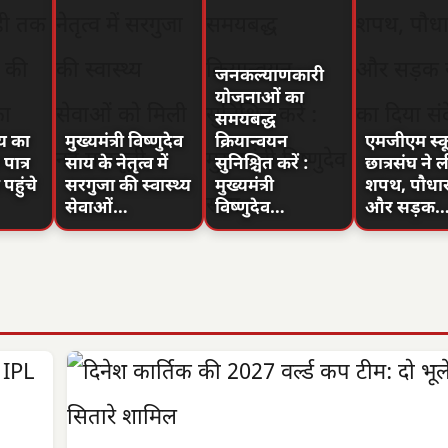
जनकल्याणकारी
योजनाओं का
समयबद्ध
ाय का
मुख्यमंत्री विष्णुदेव
क्रियान्वयन
एमजीएम स्कू
ात्र
साय के नेतृत्व में
सुनिश्चित करें :
छात्रसंघ ने ल
पहुंचे
सरगुजा की स्वास्थ्य
मुख्यमंत्री
शपथ, पौधा
सेवाओं…
विष्णुदेव…
और सड़क