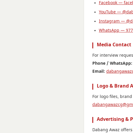
Facebook — fac
YouTube — @da
Instagram — @
WhatsApp — 977
Media Contact
For interview request
Phone / WhatsApp:
Email:
dabangawaz
Logo & Brand A
For logo files, brand
dabangawazcg@gma
Advertising & 
Dabang Awaz offers 