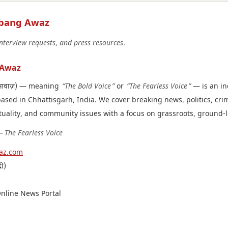
abang Awaz
interview requests, and press resources.
 Awaz
 आवाज़) — meaning
“The Bold Voice”
or
“The Fearless Voice”
— is an i
based in Chhattisgarh, India. We cover breaking news, politics, crim
tuality, and community issues with a focus on grassroots, ground-l
 The Fearless Voice
az.com
दी)
Online News Portal