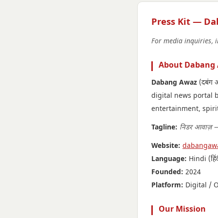
Press Kit — D
For media inquiries, 
About Dabang
Dabang Awaz
(दबंग
digital news portal 
entertainment, spiri
Tagline:
निडर आवाज़ —
Website:
dabangaw
Language:
Hindi (हिं
Founded:
2024
Platform:
Digital / 
Our Mission