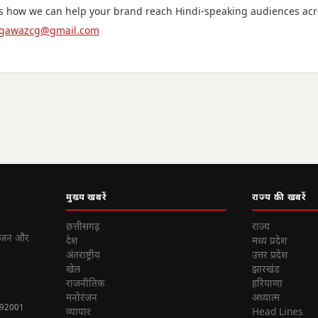
ss how we can help your brand reach Hindi-speaking audiences acr
gawazcg@gmail.com
मुख्य खबरें
राज्य की खबरें
छत्तीसगढ़
राज्य
ोरंजन और
देश
मध्य प्रदेश
अंतराष्ट्रीय
उत्तर प्रदेश
खेल
झारखंड
राजनीतिक
हरियाणा
मनोरंजन
अध्यात्म
 492001
व्यापार
Head Lines