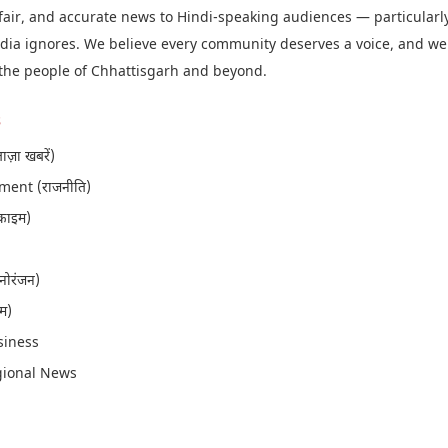
 fair, and accurate news to Hindi-speaking audiences — particularly
ia ignores. We believe every community deserves a voice, and we
 the people of Chhattisgarh and beyond.
s
़ा खबरें)
ment (राजनीति)
राइम)
ोरंजन)
्म)
siness
gional News