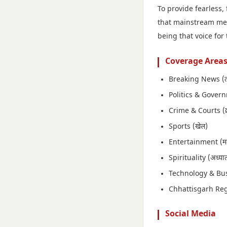
To provide fearless,
that mainstream med
being that voice for
Coverage Area
Breaking News (ताज
Politics & Govern
Crime & Courts (क्
Sports (खेल)
Entertainment (मन
Spirituality (अध्यात
Technology & Bu
Chhattisgarh Re
Social Media