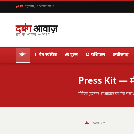
LIVE
शुक्रवार, 7 अगस्त 2026
दबंग
आवाज़
सच की आवाज़ — भारत
होम
📱 वेब स्टोरीज़
🧰 टूल्स
🔮 राशिफल
छत्तीसगढ़
Press Kit — म
मीडिया पूछताछ, साक्षात्कार एवं प्रेस संसा
होम
›
Press Kit