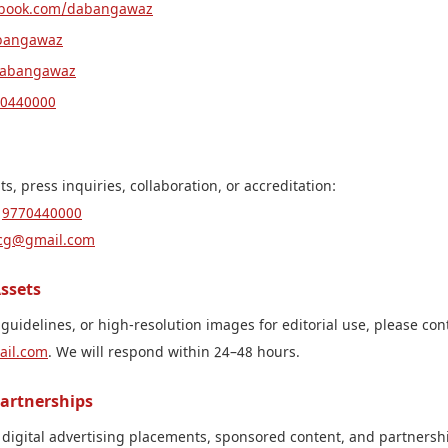
ebook.com/dabangawaz
bangawaz
dabangawaz
0440000
s, press inquiries, collaboration, or accreditation:
9770440000
cg@gmail.com
ssets
 guidelines, or high-resolution images for editorial use, please con
il.com
. We will respond within 24–48 hours.
Partnerships
digital advertising placements, sponsored content, and partnershi