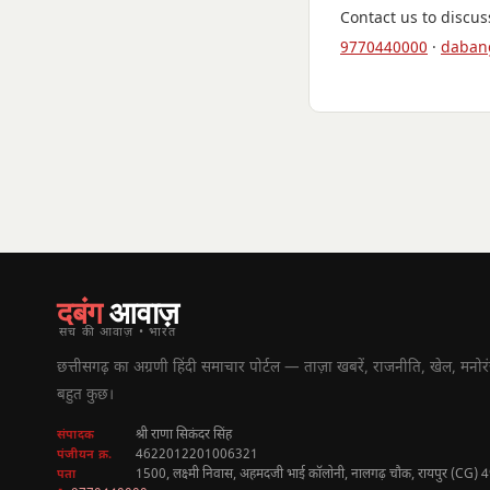
Contact us to discu
9770440000
·
daban
दबंग
आवाज़
सच की आवाज़ • भारत
छत्तीसगढ़ का अग्रणी हिंदी समाचार पोर्टल — ताज़ा खबरें, राजनीति, खेल, मन
बहुत कुछ।
श्री राणा सिकंदर सिंह
संपादक
4622012201006321
पंजीयन क्र.
1500, लक्ष्मी निवास, अहमदजी भाई कॉलोनी, नालगढ़ चौक, रायपुर (CG)
पता