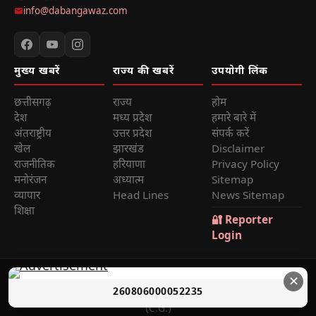
info@dabangawaz.com
मुख्य खबरें
राज्य की खबरें
उपयोगी लिंक
छत्तीसगढ़
राज्य
होम
देश
मध्य प्रदेश
हमारे बारे में
अंतराष्ट्रीय
उत्तर प्रदेश
संपर्क करें
खेल
झारखंड
Disclaimer
राजनीतिक
हरियाणा
Privacy Policy
मनोरंजन
अध्यात्म
Sitemap
व्यापार
Head Lines
News Sitemap
शिक्षा
🔐 Reporter
Login
© 2026
Dabang Awaz
— सर्वाधिकार सुरक्षित | Sole Proprietor:
✕
260806000052235
Rana Sikander Singh | Reg. No. 4622012201006321, Raipur
(C.G.)