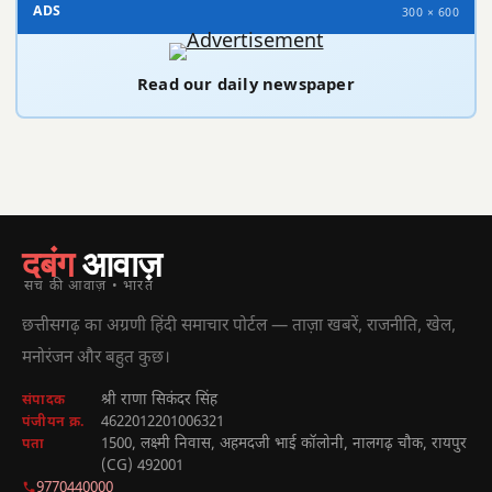
ADS
300 × 600
Read our daily newspaper
दबंग
आवाज़
सच की आवाज़ • भारत
छत्तीसगढ़ का अग्रणी हिंदी समाचार पोर्टल — ताज़ा खबरें, राजनीति, खेल,
मनोरंजन और बहुत कुछ।
श्री राणा सिकंदर सिंह
संपादक
4622012201006321
पंजीयन क्र.
1500, लक्ष्मी निवास, अहमदजी भाई कॉलोनी, नालगढ़ चौक, रायपुर
पता
(CG) 492001
9770440000