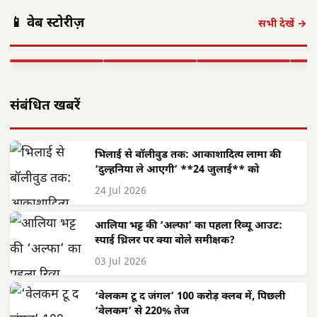
पंकज त्रिपाठी:
मुख्यमंत्री साय का
मुख्य
📱 वेब स्टोरीज़
'बीज बोने में लगा
छत्तीसगढ़ में सौर
फोकस— हर पात्र
साय क
सभी देखें →
समय', 'गैंग्स ऑफ
ऊर्जा क्रांति: CM
हितग्राही तक पहुंचे
सरगु
वासेपुर'…
साय के नेतृत्व में…
शासन…
सेव
▶ STORY
▶ STORY
▶ STORY
▶ 
संबंधित खबरें
भिलाई से बॉलीवुड तक: आकाशादित्य लामा की
‘दुल्हनिया ले आएगी’ **24 जुलाई** को
24 Jul 2026
आलिया भट्ट की ‘अल्फा’ का पहला रिव्यू आउट:
स्पाई थ्रिलर पर क्या बोले समीक्षक?
03 Jul 2026
‘वेलकम टू द जंगल’ 100 करोड़ क्लब में, पिछली
‘वेलकम’ से 220% तेज