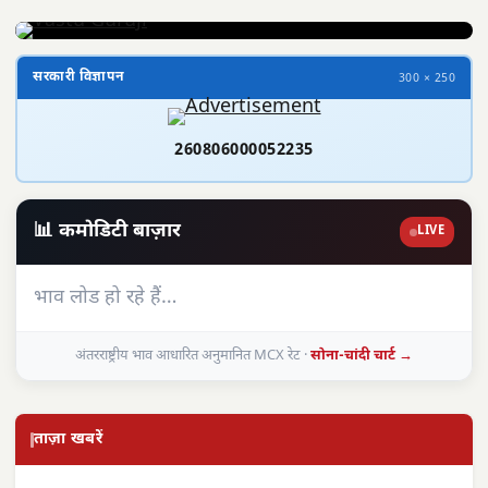
सरकारी विज्ञापन
300 × 250
260806000052235
📊 कमोडिटी बाज़ार
LIVE
भाव लोड हो रहे हैं…
अंतरराष्ट्रीय भाव आधारित अनुमानित MCX रेट ·
सोना-चांदी चार्ट →
ताज़ा खबरें