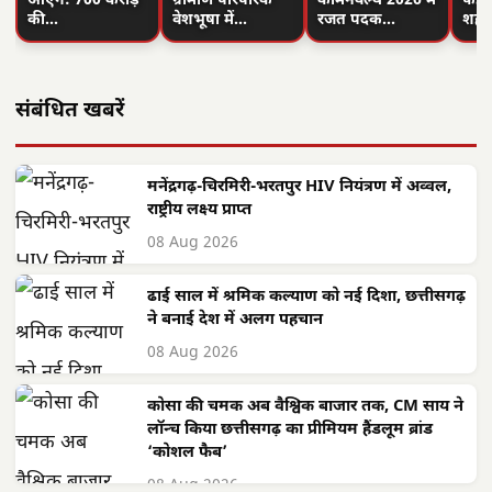
आएंगे: 700 करोड़
ग्रामीण पारंपरिक
कॉमनवेल्थ 2026 में
फहरा
की…
वेशभूषा में…
रजत पदक…
शहीद
संबंधित खबरें
मनेंद्रगढ़-चिरमिरी-भरतपुर HIV नियंत्रण में अव्वल,
राष्ट्रीय लक्ष्य प्राप्त
08 Aug 2026
ढाई साल में श्रमिक कल्याण को नई दिशा, छत्तीसगढ़
ने बनाई देश में अलग पहचान
08 Aug 2026
कोसा की चमक अब वैश्विक बाजार तक, CM साय ने
लॉन्च किया छत्तीसगढ़ का प्रीमियम हैंडलूम ब्रांड
‘कोशल फैब’
08 Aug 2026