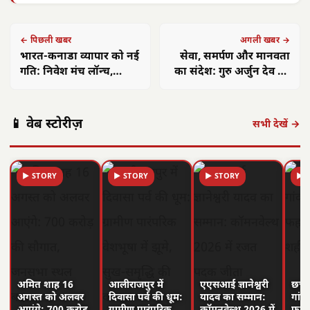
← पिछली खबर
अगली खबर →
भारत-कनाडा व्यापार को नई
सेवा, समर्पण और मानवता
गति: निवेश मंच लॉन्च,
का संदेश: गुरु अर्जुन देव जी
CEPA पर फोकस
के शहीदी दिवस पर विशेष
आयोजन
📱 वेब स्टोरीज़
सभी देखें →
▶ STORY
▶ STORY
▶ STORY
▶ 
अमित शाह 16
आलीराजपुर में
एएसआई ज्ञानेश्वरी
छत्त
अगस्त को अलवर
दिवासा पर्व की धूम:
यादव का सम्मान:
गांवो