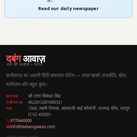
Read our daily newspaper
दबंग
आवाज़
सच की आवाज़ • भारत
छत्तीसगढ़ का अग्रणी हिंदी समाचार पोर्टल — ताज़ा खबरें, राजनीति, खेल,
मनोरंजन और बहुत कुछ।
श्री राणा सिकंदर सिंह
संपादक
4622012201006321
पंजीयन क्र.
1500, लक्ष्मी निवास, अहमदजी भाई कॉलोनी, नालगढ़ चौक, रायपुर
पता
(CG) 492001
9770440000
info@dabangawaz.com