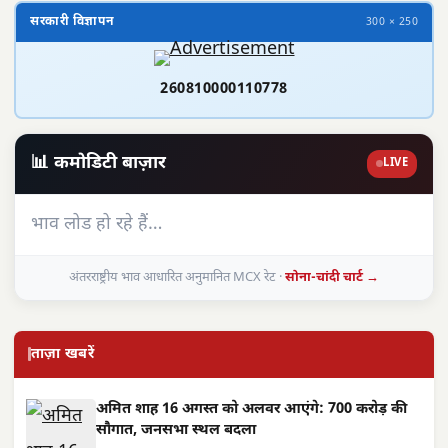
सरकारी विज्ञापन
300 × 250
260810000110778
📊 कमोडिटी बाज़ार
LIVE
भाव लोड हो रहे हैं…
अंतरराष्ट्रीय भाव आधारित अनुमानित MCX रेट ·
सोना-चांदी चार्ट →
ताज़ा खबरें
अमित शाह 16 अगस्त को अलवर आएंगे: 700 करोड़ की
सौगात, जनसभा स्थल बदला