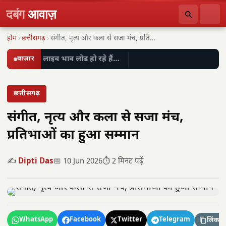
दबंग
आवाज़
होम
›
छत्तीसगढ़
›
संगीत, नृत्य और कला से सजा मंच, प्रतिभाओं…
बाज़ार
लाइव भाव लोड हो रहे हैं…
छत्तीसगढ़
संगीत, नृत्य और कला से सजा मंच,
प्रतिभाओं का हुआ सम्मान
✍️
Dipti Das
📅 10 Jun 2026
⏱️ 2 मिनट पढ़ें
WhatsApp
Facebook
Twitter
Telegram
लिंक कॉ