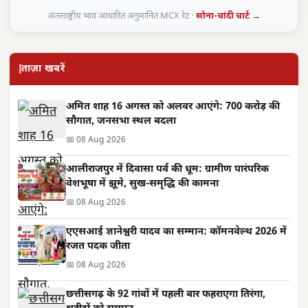
अंतरराष्ट्रीय भाव आधारित अनुमानित MCX रेट ·
सोना-चांदी चार्ट →
ताज़ा खबरें
अमित शाह 16 अगस्त को अलवर आएंगे: 700 करोड़ की
सौगात, जनसभा स्थल बदला
📅 08 Aug 2026
आलीराजपुर में दिवासा पर्व की धूम: ग्रामीण पारंपरिक
वेशभूषा में झूमे, सुख-समृद्धि की कामना
📅 08 Aug 2026
एएसआई ज्ञानेश्वरी यादव का सम्मान: कॉमनवेल्थ 2026 में
रजत पदक जीता
📅 08 Aug 2026
छत्तीसगढ़ के 92 गांवों में पहली बार फहराएगा तिरंगा,