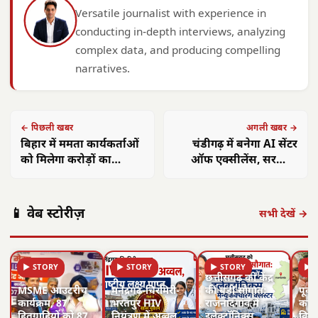
Versatile journalist with experience in
conducting in-depth interviews, analyzing
complex data, and producing compelling
narratives.
← पिछली खबर
अगली खबर →
बिहार में ममता कार्यकर्ताओं
चंडीगढ़ में बनेगा AI सेंटर
को मिलेगा करोड़ों का
ऑफ एक्सीलेंस, सरकारी
प्रोत्साहन, सरकार ने बजट
कामकाज में आएगी
जारी किया
अभूतपूर्व तेजी
📱 वेब स्टोरीज़
सभी देखें →
▶ STORY
▶ STORY
▶ STORY
▶ 
छत्तीसगढ़ को केंद्र
MSME आउटरीच
मनेंद्रगढ़-चिरमिरी-
की बड़ी सौगात:
पूर्व 
कार्यक्रम, 87
भरतपुर HIV
राजनांदगांव में
का व
हितग्राहियों को 87
नियंत्रण में अव्वल,
इलेक्ट्रॉनिक्स
विवे