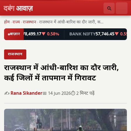
दबंग
आवाज़
होम
›
राज्य
›
राजस्थान
›
राजस्थान में आंधी-बारिश का दौर जारी, कई जिलों…
ENSEX
बाज़ार
78,499.17
▼ 0.58%
BANK NIFTY
57,746.45
▼ 0.55%
राजस्थान
राजस्थान में आंधी-बारिश का दौर जारी,
कई जिलों में तापमान में गिरावट
✍️
Rana Sikander
📅 14 Jun 2026
⏱️ 2 मिनट पढ़ें