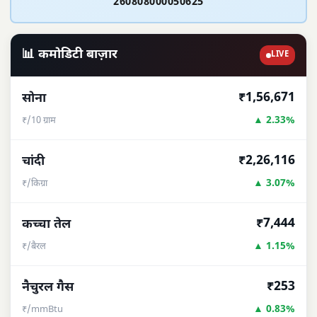
260808000050625
📊 कमोडिटी बाज़ार
LIVE
₹1,56,671
सोना
▲ 2.33%
₹/10 ग्राम
₹2,26,116
चांदी
▲ 3.07%
₹/किग्रा
₹7,444
कच्चा तेल
▲ 1.15%
₹/बैरल
₹253
नैचुरल गैस
▲ 0.83%
₹/mmBtu