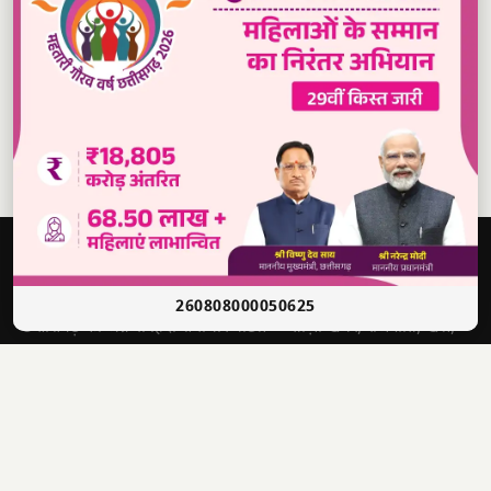
Read our daily newspaper
दबंग
आवाज़
सच की आवाज़ • भारत
260808000050625
छत्तीसगढ़ का अग्रणी हिंदी समाचार पोर्टल — ताज़ा खबरें, राजनीति, खेल,
मनोरंजन और बहुत कुछ।
श्री राणा सिकंदर सिंह
संपादक
4622012201006321
पंजीयन क्र.
📣 WhatsApp चैनल से जुड़ें — ताज़ा खबरें पाएं
✕
1500, लक्ष्मी निवास, अहमदजी भाई कॉलोनी, नालगढ़ चौक, रायपुर
पता
(CG) 492001
9770440000