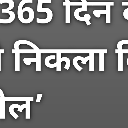
365 दिन 
े निकला 
तेल’