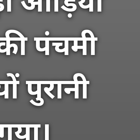
़ा ओड़िया
 की पंचमी
ं पुरानी
 गया।