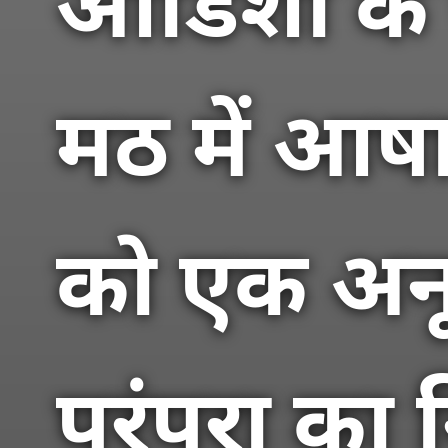
ओडिशा के प
मठ में आषा
को एक अनू
परंपरा का 